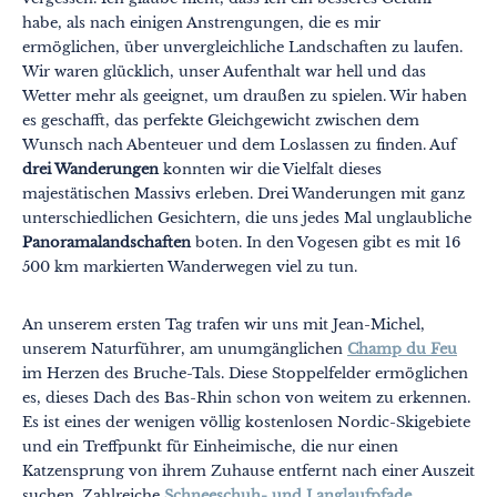
habe, als nach einigen Anstrengungen, die es mir
ermöglichen, über unvergleichliche Landschaften zu laufen.
Wir waren glücklich, unser Aufenthalt war hell und das
Wetter mehr als geeignet, um draußen zu spielen. Wir haben
es geschafft, das perfekte Gleichgewicht zwischen dem
Wunsch nach Abenteuer und dem Loslassen zu finden. Auf
Themen
Formate
drei Wanderungen
konnten wir die Vielfalt dieses
#EstSideStory
majestätischen Massivs erleben. Drei Wanderungen mit ganz
unterschiedlichen Gesichtern, die uns jedes Mal unglaubliche
Sommer
Panoramalandschaften
boten. In den Vogesen gibt es mit 16
Mit der Familie
500 km markierten Wanderwegen viel zu tun.
Zu zweit
An unserem ersten Tag trafen wir uns mit Jean-Michel,
Natur
unserem Naturführer, am unumgänglichen
Champ du Feu
im Herzen des Bruche-Tals. Diese Stoppelfelder ermöglichen
Berg
es, dieses Dach des Bas-Rhin schon von weitem zu erkennen.
Es ist eines der wenigen völlig kostenlosen Nordic-Skigebiete
In der Stadt
und ein Treffpunkt für Einheimische, die nur einen
Katzensprung von ihrem Zuhause entfernt nach einer Auszeit
Ausgefallen
suchen. Zahlreiche
Schneeschuh- und Langlaufpfade