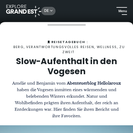
DE
Menu
Sehenswertes in der Region Grand Est
Das Magazin
Slow-Aufenthalt in den Vogesen
REISETAGEBUCH :
BERG, VERANTWORTUNGSVOLLES REISEN, WELLNESS, ZU
ZWEIT
Slow-Aufenthalt in den
Vogesen
Amélie und Benjamin vom
Abenteuerblog Hellolaroux
haben die Vogesen inmitten eines wärmenden und
belebenden Winters erkundet. Natur und
Wohlbefinden prägten ihren Aufenthalt, der reich an
Entdeckungen war. Hier finden Sie ihren Bericht und
ihre Favoriten.