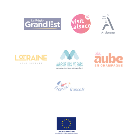
Agence Régionale du Tourisme Grand Est
Bureau de Colmar (Hauptverwaltung)
Château Kiener – 24 rue de Verdun
68000 COLMAR
Hilfe erwünscht?
Sprechen Sie uns per E-Mail an