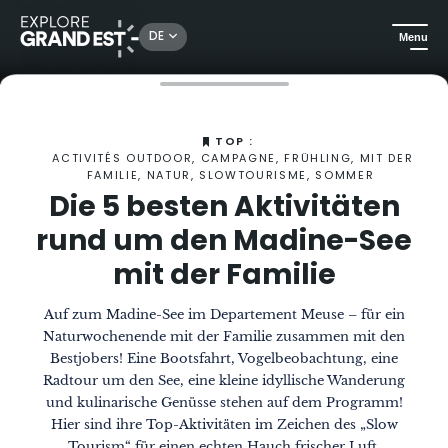
DE
Menu
Sehenswertes in der Region Grand Est
Das Magazin
Die 5 besten Aktivitäten für Familien rund um den Madine-See
TOP :
ACTIVITÉS OUTDOOR, CAMPAGNE, FRÜHLING, MIT DER
FAMILIE, NATUR, SLOWTOURISME, SOMMER
Die 5 besten Aktivitäten
rund um den Madine-See
mit der Familie
Auf zum Madine-See im Departement Meuse – für ein
Naturwochenende mit der Familie zusammen mit den
Bestjobers! Eine Bootsfahrt, Vogelbeobachtung, eine
Radtour um den See, eine kleine idyllische Wanderung
und kulinarische Genüsse stehen auf dem Programm!
Hier sind ihre Top-Aktivitäten im Zeichen des „Slow
Tourism“ für einen echten Hauch frischer Luft.