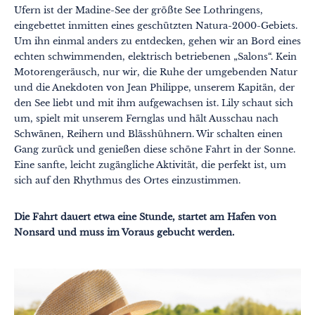
Ufern ist der Madine-See der größte See Lothringens,
eingebettet inmitten eines geschützten Natura-2000-Gebiets.
Um ihn einmal anders zu entdecken, gehen wir an Bord eines
echten schwimmenden, elektrisch betriebenen „Salons“. Kein
Motorengeräusch, nur wir, die Ruhe der umgebenden Natur
und die Anekdoten von Jean Philippe, unserem Kapitän, der
den See liebt und mit ihm aufgewachsen ist. Lily schaut sich
um, spielt mit unserem Fernglas und hält Ausschau nach
Schwänen, Reihern und Blässhühnern. Wir schalten einen
Themen
Formate
Gang zurück und genießen diese schöne Fahrt in der Sonne.
#EstSideStory
Eine sanfte, leicht zugängliche Aktivität, die perfekt ist, um
Sommer
sich auf den Rhythmus des Ortes einzustimmen.
Mit der Familie
Die Fahrt dauert etwa eine Stunde, startet am Hafen von
Zu zweit
Nonsard und muss im Voraus gebucht werden.
Natur
Berg
In der Stadt