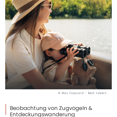
Ausgefallen
Gastronomie
Wellness
Kultur & Kulturerbe
Know-how
Verantwortungsvolles Reisen
© Max Coquard - Best Jobers
Beobachtung von Zugvögeln &
Entdeckungswanderung