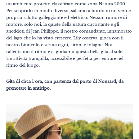
un ambiente protetto classificato come zona Natura 2000.
Per scoprirlo in modo diverso, saliamo a bordo di un vero e
proprio salotto galleggiante ed elettrico. Nessun rumore di
motore, solo noi, la quiete della natura circostante e gli
aneddoti di Jean Philippe, il nostro comandante, innamorato
del lago che lo ha visto crescere. Lily osserva, gioca con il
nostro binocolo e scruta cigni, aironi e folaghe. Noi
rallentiamo il ritmo e ci godiamo questa bella gita al sole.
Un’attività tranquilla, accessibile e perfetta per entrare nel
Temi
Formati
ritmo del luogo.
#EstSideStory
Estate
Gita di circa 1 ora, con partenza dal porto di Nonsard, da
prenotare in anticipo.
In famiglia
In due
Natura
Montagna
In città