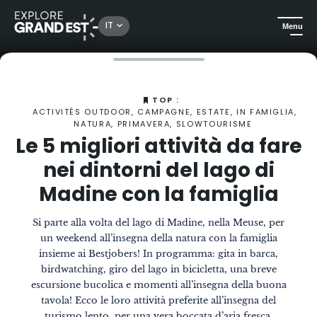
IT
Menu
Homepage
La Rivista
Le 5 migliori attività da fare con la famiglia nei dintorni del lago di Madine
TOP :
ACTIVITÉS OUTDOOR, CAMPAGNE, ESTATE, IN FAMIGLIA,
NATURA, PRIMAVERA, SLOWTOURISME
Le 5 migliori attività da fare
nei dintorni del lago di
Madine con la famiglia
Si parte alla volta del lago di Madine, nella Meuse, per
un weekend all’insegna della natura con la famiglia
insieme ai Bestjobers! In programma: gita in barca,
birdwatching, giro del lago in bicicletta, una breve
escursione bucolica e momenti all’insegna della buona
tavola! Ecco le loro attività preferite all’insegna del
turismo lento, per una vera boccata d’aria fresca.