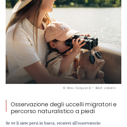
Insolito
Gastronomia
Benessere
Cultura & patrimonio
Know-how
Viaggio responsabile
© Max Coquard - Best Jobers
Osservazione degli uccelli migratori e
percorso naturalistico a piedi
Se ve li siete persi in barca, recatevi all’osservatorio