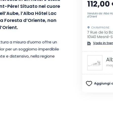
112,00
int-Père! Situato nel cuore
ll’Aube, l’Alba Hôtel Lac
Venduto da: Alba Ho
d'Orient
la Foresta d’Oriente, non
’Orient.
CHAMPAGNE
7 Rue de la Ba
10140 Mesnil-
tura a misura d’uomo offre un
Vado in tre
or per un soggiorno imperdibile
e e distensivo, nella regione
Al
mag
lità che offre agli ospiti, l’hotel
Aggiungi ai
rvizi e infrastrutture all’altezza
o piatto con canali TNT, bagno
o, scrivania, armadio o
i gratuita.