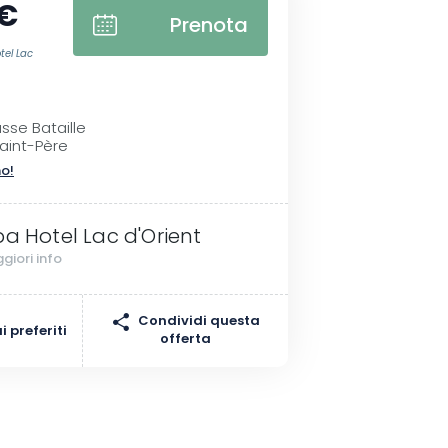
 €
Prenota
tel Lac
sse Bataille
Saint-Père
no!
ba Hotel Lac d'Orient
giori info
Condividi questa
 preferiti
offerta