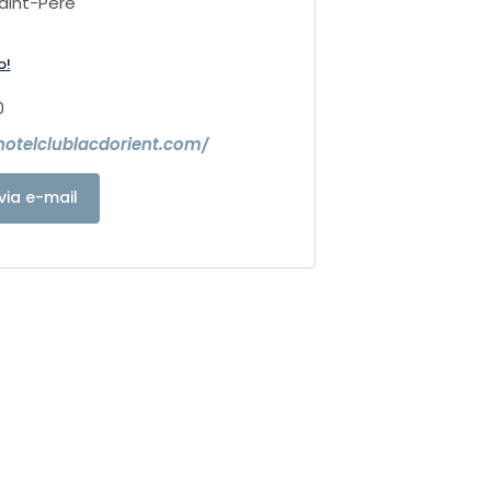
Saint-Père
o!
0
hotelclublacdorient.com/
via e-mail