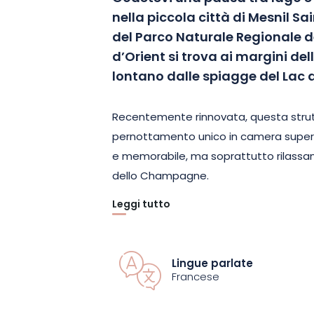
nella piccola città di Mesnil Sa
del Parco Naturale Regionale de
d’Orient si trova ai margini del
lontano dalle spiagge del Lac d
Recentemente rinnovata, questa strut
pernottamento unico in camera superi
e memorabile, ma soprattutto rilassant
dello Champagne.
Leggi tutto
Apprezzato per la tranquillità e la cordia
pone l’accento in ogni sua camera su se
delle aspettative, tra cui TV a scherm
Lingue parlate
privato con cabina doccia, WC separat
Francese
guardaroba, minibar e connessione WiF