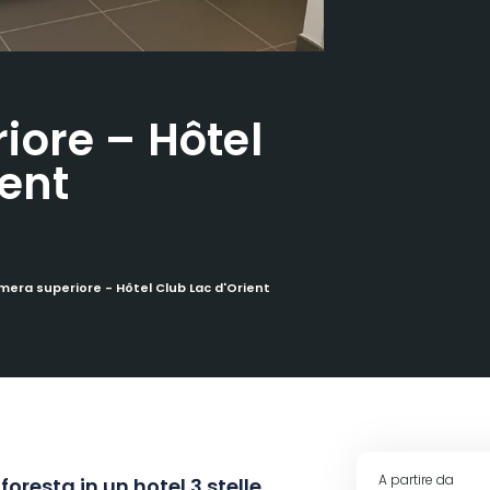
ore – Hôtel
ient
era superiore - Hôtel Club Lac d'Orient
A partire da
oresta in un hotel 3 stelle