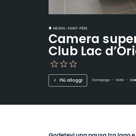
MESNIL-SAINT-PÈRE
Camera superi
Club Lac d’Or
Più alloggi
Homepage
Hotel
Cam
Godetevi una pausa tra lago e f