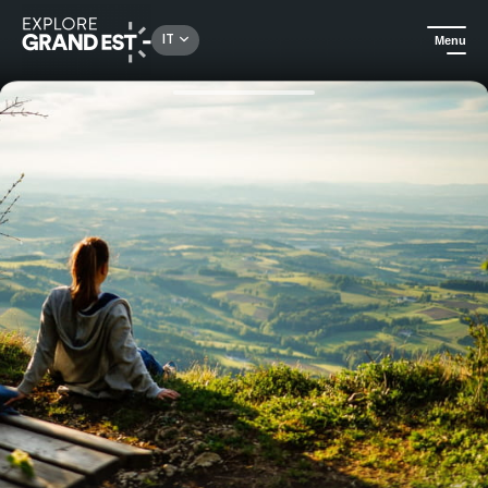
Rechercher un lieu, une activité...
IT
Menu
Homepage
Idee soggiorno
Passeggiata di fine settimana a Château Hochberg