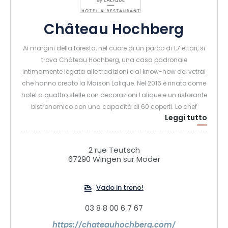
Château Hochberg
Ai margini della foresta, nel cuore di un parco di 1,7 ettari, si
trova Château Hochberg, una casa padronale
intimamente legata alle tradizioni e al know-how dei vetrai
che hanno creato la Maison Lalique. Nel 2016 è rinato come
hotel a quattro stelle con decorazioni Lalique e un ristorante
bistronomico con una capacità di 60 coperti. Lo chef
Leggi tutto
Arnaud Barberis e il suo team elaborano una cucina
gourmet e raffinata basata su prodotti stagionali e locali.
Ideale per una fuga nella natura attraverso il Parco
2 rue Teutsch
Regionale dei Vosgi del Nord, che offre numerosi sentieri
67290 Wingen sur Moder
escursionistici, Château Hochberg è anche una tappa
obbligata per gli amanti della cultura grazie al Museo
Vado in treno!
Lalique situato proprio di fronte.
03 8 8 00 6 7 67
https://chateauhochberg.com/