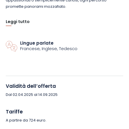
appassionati o semplicemente curiosi, ogni percorso
promette panorami mozzafiato.
Dopo tanta fatica, tornate nel raffinato comfort di Château
Leggi tutto
Hochberg. Camere eleganti, cucina deliziosa e ambienti
tranquilli sono il complemento perfetto per questa parentesi
naturale. La combinazione perfetta di avventura e relax, per
Lingue parlate
una vacanza che unisce scoperta, piacere e autenticità.
Francese, Inglese, Tedesco
Prenotate il vostro soggiorno e lasciatevi sorprendere dai
grandi spazi aperti della Lorena!
Validità dell’offerta
Dal 02.04.2025 al 14.09.2025
Tariffe
A partire da 724 euro.