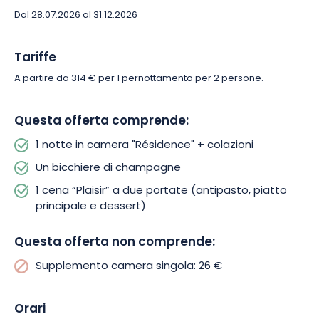
Résidence*** sono ricchi di luoghi turistici da visitare.
Dal 28.07.2026 al 31.12.2026
Vi aspetta una vacanza a 3 stelle in un ambiente ricco di
Tariffe
storia, all’insegna del relax e dei piaceri dei sensi.
A partire da 314 € per 1 pernottamento per 2 persone.
Questa offerta comprende:
1 notte in camera "Résidence" + colazioni
Un bicchiere di champagne
1 cena “Plaisir” a due portate (antipasto, piatto
principale e dessert)
Questa offerta non comprende:
Supplemento camera singola: 26 €
Orari