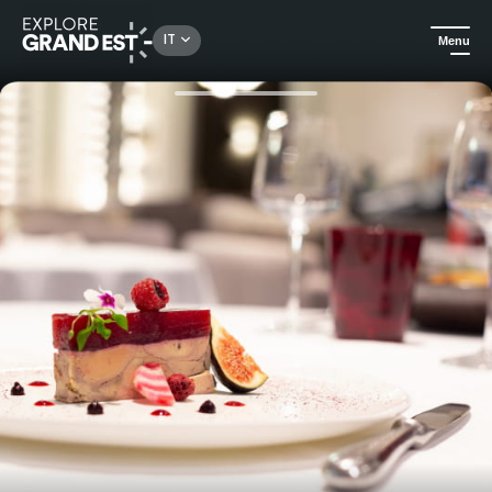
Rechercher un lieu, une activité...
IT
Menu
Homepage
Idee soggiorno
Buono regalo - Soggiorno di piacere all'hotel La Résidence***.