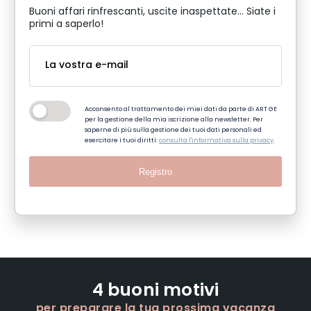
Buoni affari rinfrescanti, uscite inaspettate... Siate i
primi a saperlo!
Acconsento al trattamento dei miei dati da parte di ART GE
per la gestione della mia iscrizione alla newsletter. Per
saperne di più sulla gestione dei tuoi dati personali ed
esercitare i tuoi diritti:
consulta l'informativa sulla privacy
.
Registro
4 buoni motivi
per preparare la tua prossima vacanza