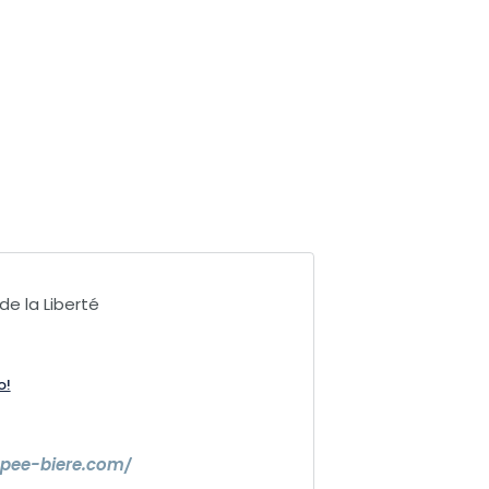
de la Liberté
o!
ppee-biere.com/