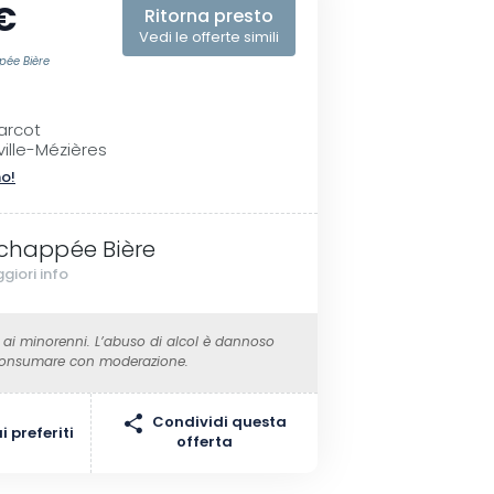
€
Ritorna presto
Vedi le offerte simili
pée Bière
arcot
ille-Mézières
no!
Echappée Bière
giori info
 ai minorenni. L’abuso di alcol è dannoso
 Consumare con moderazione.
Condividi questa
 preferiti
offerta