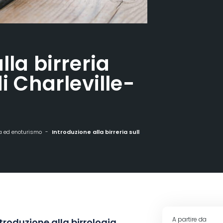
lla birreria
di Charleville-
 ed enoturismo
Introduzione alla birreria sulla chiatta di Charleville-Mézières
A partire da