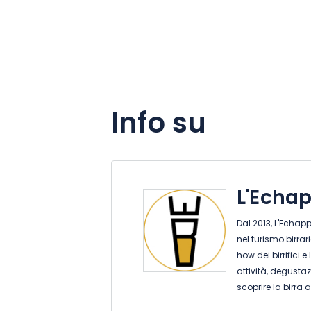
Info su
L'Echap
Dal 2013, L'Echap
nel turismo birrar
how dei birrifici e
attività, degustazi
scoprire la birra 