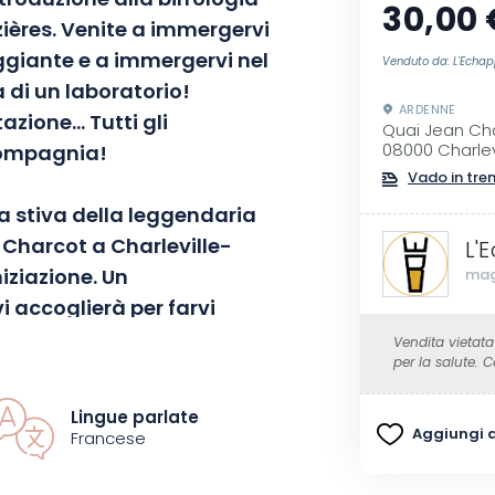
troduzione alla birrologia
30,00 
ières.
Venite a immergervi
giante e a immergervi nel
Venduto da: L'Echap
 di un laboratorio!
ARDENNE
tazione…
Tutti gli
Quai Jean Ch
 compagnia!
08000 Charlev
Vado in tre
la stiva della leggendaria
 Charcot a Charleville-
L'
iziazione.
Un
mag
i accoglierà per farvi
iò che avviene dietro le
Vendita vietata
per la salute.
oi diversi stili, il processo
 c’è da sapere sulla
Lingue parlate
Belgio sarà svelato!
Aggiungi ai
Francese