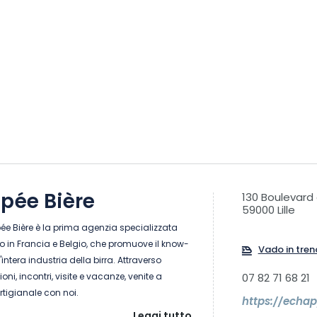
pée Bière
130 Boulevard 
59000 Lille
pée Bière è la prima agenzia specializzata
io in Francia e Belgio, che promuove il know-
Vado in tren
 l'intera industria della birra. Attraverso
oni, incontri, visite e vacanze, venite a
07 82 71 68 21
artigianale con noi.
https://echa
Leggi tutto