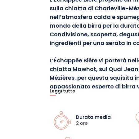
L’Échappée Bière propone un’in
sulla chiatta di Charleville-Méz
nell’atmosfera calda e spumeg
mondo della birra per la durata
Condivisione, scoperta, degus
ingredienti per una serata in
L’Échappée Bière vi porterà nel
chiatta
Mawhot
, sul Quai Jean
Mézières, per questa squisita in
appassionato esperto di birra v
Leggi tutto
scoprire la birra artigianale e c
quinte.
La storia della birra, i su
di produzione…
Tutto quello che
Durata media
bevanda preferita di Francia e 
2 ore