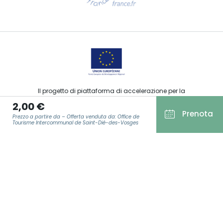
Contattaci per e-mail
Il progetto di piattaforma di accelerazione per la
commercializzazione delle offerte turistiche, sportive, culturali
2,00 €
ed enoturistiche del Grand Est è stato finanziato dal FEDER
Prenota
nell’ambito della risposta dell’Unione Europea alla pandemia
Prezzo a partire da – Offerta venduta da: Office de
da COVID-19.
Tourisme Intercommunal de Saint-Dié-des-Vosges
E-MAIL
*
Agence Régionale du Tourisme Grand Est ©2026 - Tutti i diritti
riservati
Condizioni generali di utilizzo
Note legali