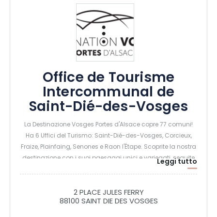
Office de Tourisme
Intercommunal de
Saint-Dié-des-Vosges
La Destinazione Vosges Portes d'Alsace copre 77 comuni!
Ha 6 Uffici del Turismo: Saint-Dié-des-Vosges, Corcieux,
Fraize, Plainfaing, Senones e Raon l'Étape. Scoprite la nostra
destinazione con i suoi paesaggi unici e variegati, seguite
Leggi tutto
le orme dei nostri grandi personaggi, respirate l'aria pura di
montagna, imparate a conoscere il know-how locale,
assaporate le nostre specialità tradizionali... Esplorare i
2 PLACE JULES FERRY
88100 SAINT DIE DES VOSGES
Vosgi Portes d'Alsace significa scoprire una fonte di storia,
una terra di autenticità, una ricerca di senso, un