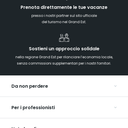
Prenota direttamente le tue vacanze
presso i nostri partner sul sito ufficiale
del turismo nel Grand Est.
Sostieni un approccio solidale
nella regione Grand Est per rilanciare l’economia locale,
senza commissioni supplementari per i nostri fornitori.
Da non perdere
Mercatini di Natale
Per i professionisti
Alsazia
Ardenne
Organizzare conferenze e seminari
Champagne