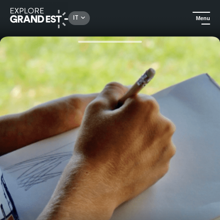
Rechercher un lieu, une activité...
IT
Menu
Homepage
In città
City Croquis: visita guidata per bambini a Saint Dié des Vosges