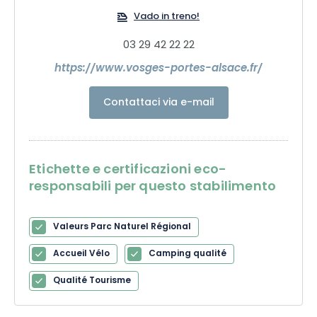
concentrato di natura e, soprattutto, un tesoro!
Vado in treno!
03 29 42 22 22
https://www.vosges-portes-alsace.fr/
Contattaci via e-mail
Etichette e certificazioni eco-
responsabili per questo stabilimento
Valeurs Parc Naturel Régional
Accueil Vélo
Camping qualité
Qualité Tourisme