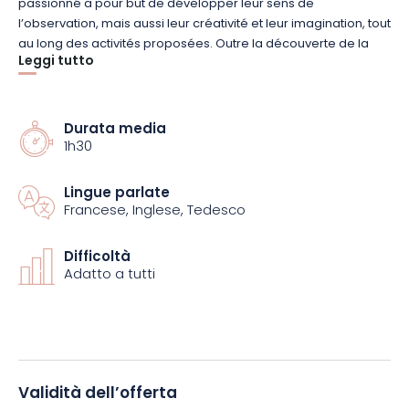
passionné a pour but de développer leur sens de
l’observation, mais aussi leur créativité et leur imagination, tout
au long des activités proposées. Outre la découverte de la
Leggi tutto
ville de Saint-Dié-des-Vosges, l’expérience inclut une séance
de découverte du dessin.
Durata media
Faites vivre à vos enfants une expérience passionnante.
1h30
Réservez dès maintenant !
Lingue parlate
Francese, Inglese, Tedesco
Difficoltà
Adatto a tutti
Validità dell’offerta