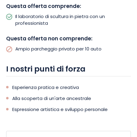
Questa offerta comprende:
pietra, scoprite nuove tecniche di intaglio e date libero sfogo
alla vostra immaginazione per creare un pezzo unico e
Il laboratorio di scultura in pietra con un
prezioso!
professionista
Questa offerta non comprende:
Ampio parcheggio privato per 10 auto
I nostri punti di forza
Esperienza pratica e creativa
Alla scoperta di un'arte ancestrale
Espressione artistica e sviluppo personale