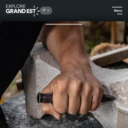
Rechercher un lieu, une activité...
IT
Menu
Homepage
Scopri il know-how
Laboratorio di scultura su pietra di 2 ore con Hubert Gardère