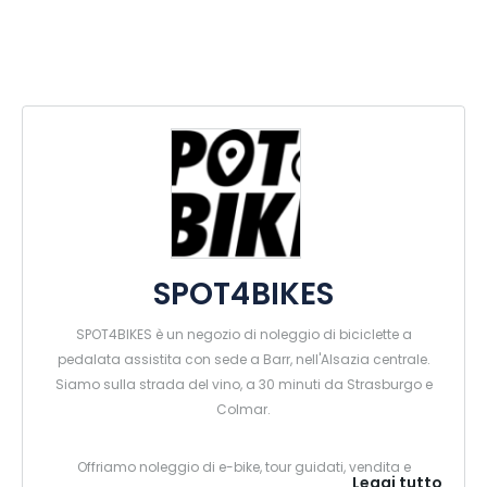
SPOT4BIKES
SPOT4BIKES è un negozio di noleggio di biciclette a
pedalata assistita con sede a Barr, nell'Alsazia centrale.
Siamo sulla strada del vino, a 30 minuti da Strasburgo e
Colmar.
Offriamo noleggio di e-bike, tour guidati, vendita e
Leggi tutto