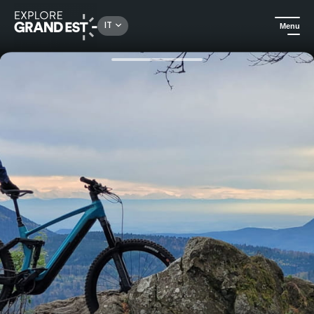
Rechercher un lieu, une activité...
IT
Menu
Homepage
Escursioni
Noleggio e-VTT Cube / Mountain bike ad assistenza elettrica