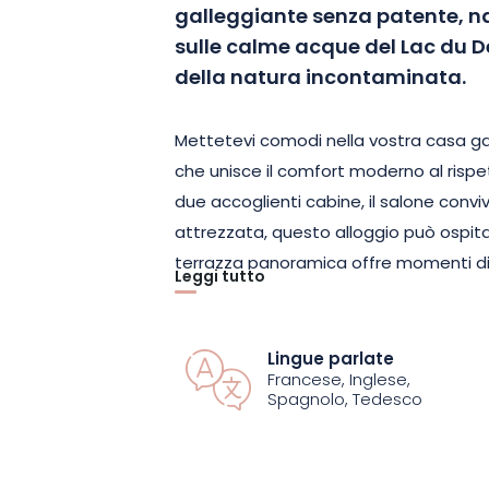
galleggiante senza patente, na
sulle calme acque del Lac du D
della natura incontaminata.
Mettetevi comodi nella vostra casa gall
che unisce il comfort moderno al rispe
due accoglienti cabine, il salone conv
attrezzata, questo alloggio può ospita
terrazza panoramica offre momenti di r
Leggi tutto
tramonti spettacolari.
Sulle rive dell’acqua, scoprite le insen
Lingue parlate
Francese, Inglese,
uccelli emblematici del lago e godete
Spagnolo, Tedesco
pesca. Accessibile senza patente, ques
assaporare il tempo che passa, al ritm