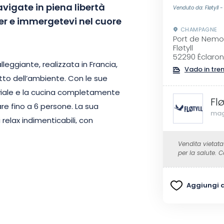
vigate in piena libertà
Venduto da: Fløtyll 
er e immergetevi nel cuore
CHAMPAGNE
Port de Nemo
Fløtyll
52290 Éclaron
eggiante, realizzata in Francia,
Vado in tre
tto dell’ambiente. Con le sue
iviale e la cucina completamente
Fl
re fino a 6 persone. La sua
mag
elax indimenticabili, con
Vendita vietata
per la salute.
ature selvagge, osservate gli
vi una nuotata o una battuta di
Aggiungi ai
ta esperienza vi invita ad
o rilassante delle onde.