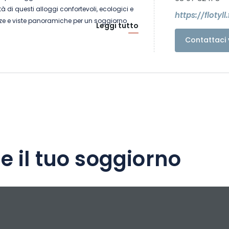
à di questi alloggi confortevoli, ecologici e
https://flotyll.
razze e viste panoramiche per un soggiorno
Leggi tutto
e nostre case galleggianti, realizzate in
Contattaci 
e e proprie case sull'acqua. Progettate per
ono due accoglienti cabine, un accogliente
cina completamente attrezzata.
e il tuo soggiorno