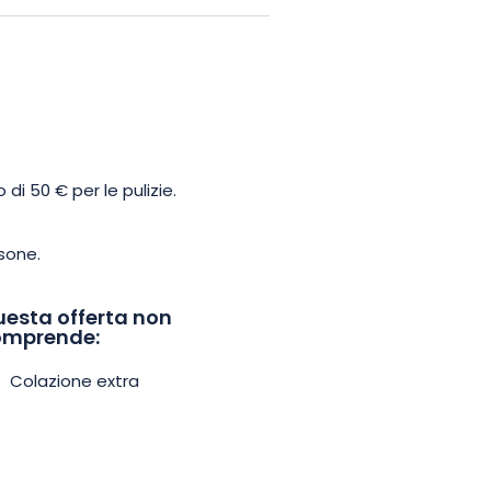
entura sull’acqua. Prenotate
sul Lac du Der e lasciatevi
i 50 € per le pulizie.
sone.
esta offerta non
omprende:
Colazione extra