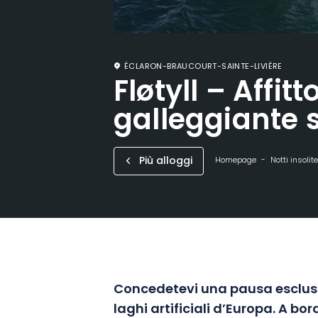
ÉCLARON-BRAUCOURT-SAINTE-LIVIÈRE
Fløtyll – Affit
galleggiante 
Più alloggi
Homepage
Notti insolite
Concedetevi una pausa esclusi
laghi artificiali d’Europa. A bo