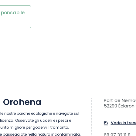
esponsabile
 - Orohena
Port de Nemo
52290 Éclaron
lle nostre barche ecologiche e navigate sul
icenza. Osservate gli uccelli e i pesci e
Vado in tren
punto migliore per godervi il tramonto.
 e passeggiate nella natura incontaminata.
68 97 32 11 8