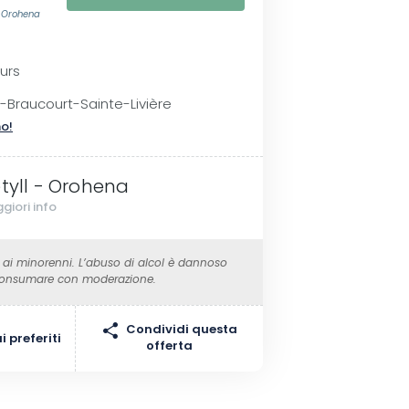
- Orohena
urs
-Braucourt-Sainte-Livière
no!
øtyll - Orohena
giori info
 ai minorenni. L’abuso di alcol è dannoso
 Consumare con moderazione.
Condividi questa
 preferiti
offerta