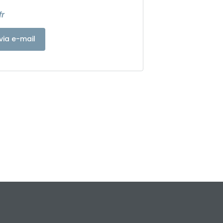
fr
via e-mail