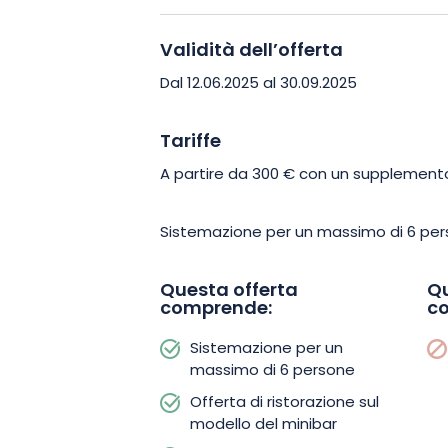
Cogliete l’occasione per vivere un’avv
Validità dell’offerta
subito la vostra vacanza in houseboat 
trasportare dalla magia del luogo!
Dal 12.06.2025 al 30.09.2025
Tariffe
A partire da 300 € con un supplemento d
Sistemazione per un massimo di 6 per
Questa offerta
Qu
comprende:
c
Sistemazione per un
massimo di 6 persone
Offerta di ristorazione sul
modello del minibar