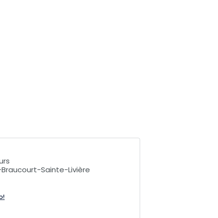
urs
-Braucourt-Sainte-Livière
o!