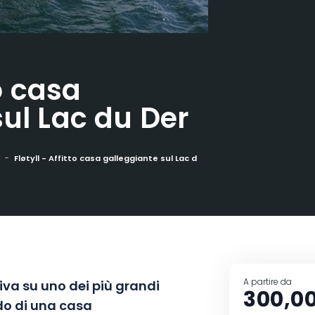
to casa
sul Lac du Der
Fløtyll - Affitto casa galleggiante sul Lac du Der
A partire da
va su uno dei più grandi
300,0
rdo di una casa