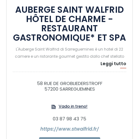
AUBERGE SAINT WALFRID
HÔTEL DE CHARME -
RESTAURANT
GASTRONOMIQUE* ET SPA
L'Auberge Saint Walfrid di Sarreguemines è un hotel di 22
camere e un ristorante gourmet gestito dallo chef stellato
Leggi tutto
Stephan Schneider e dal suo team, che propone una
cucina creativa basata su prodotti locali e di stagione.
L'Auberge, gestito dalla famiglia Schneider da 5
58 RUE DE GROBLIEDERSTROFF
generazioni, un tempo dependance del priorato gestito dai
57200 SARREGUEMINES
monaci dell'Abbazia di Tholey, è immerso in una piacevole
cornice verde lungo il fiume Sarre. Le due sale da pranzo
Vado in treno!
sono decorate con collezioni di terracotta di
Sarreguemines e cristallo di Saint Louis, in linea con il
03 87 98 43 75
patrimonio locale. Nella bella stagione, godetevi una delle
belle terrazze ombreggiate che si affacciano sul parco
https://www.stwalfrid.fr/
alberato.