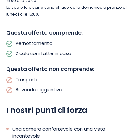
15.00 alle 20.00.
dismesso adiacente al museo è stato riportato a nuova vita
La spa e la piscina sono chiuse dalla domenica a pranzo al
con la creazione del Giardino della terracotta.
lunedì alle 15:00.
Questa offerta comprende:
Pernottamento
2 colazioni fatte in casa
Questa offerta non comprende:
Trasporto
Bevande aggiuntive
I nostri punti di forza
Una camera confortevole con una vista
incantevole