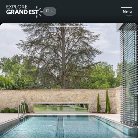
Rechercher un lieu, une activité...
IT
Menu
Homepage
Alloggi di lusso
Auberge Saint Walfrid- Pernottamento "Côté Faïence de Sarreguemines