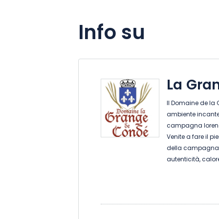
Info su
La Gra
Il Domaine de la
ambiente incante
campagna loren
Venite a fare il p
della campagna d
autenticità, calore
soggiorno di gra
Ricavato da un'ant
un soggiorno eccez