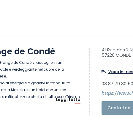
nge de Condé
41 Rue des 2 N
57220 CONDÉ
 Grange de Condé vi accoglie in un
vole e verdeggiante nel cuore della
Vado in tren
ese.
ieno di energia e a godervi la tranquillità
03 87 79 30 5
ella Mosella, in un hotel che unisce
https://www.
 e raffinatezza e che fa di tutto per offrirvi un
Leggi tutto
nde comfort.
Contattaci 
ica fattoria di famiglia, il Domaine vi offre
ionale! Le nostre 18 camere e 7 suite, il