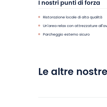
I nostri punti di forza
approfittare del vostro soggiorno per g
l’accesso all’area relax, aperta dalle 
hammam tradizionale, una sauna e una
Ristorazione locale di alta qualità
riscaldata.
Un'area relax con attrezzature all'
Parcheggio esterno sicuro
Quindi, se siete alla ricerca di una fu
lussuoso, non aspettate oltre e prenot
“Loulou Gaga” al Domaine La Grange d
soggiorno eccezionale!
Le altre nostre