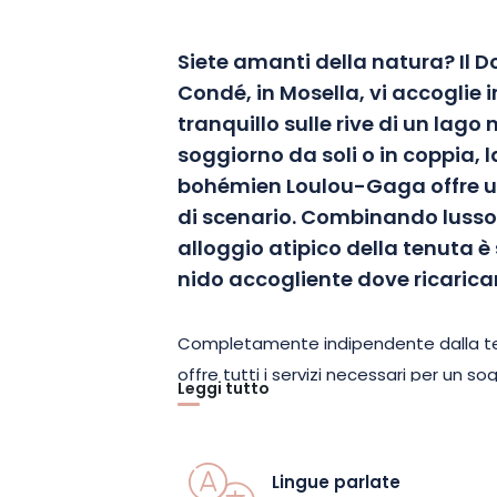
Siete amanti della natura? Il
Condé, in Mosella, vi accoglie
tranquillo sulle rive di un lago 
soggiorno da soli o in coppia, 
bohémien Loulou-Gaga offre 
di scenario. Combinando lusso
alloggio atipico della tenuta 
nido accogliente dove ricaricar
Completamente indipendente dalla ten
offre tutti i servizi necessari per un s
Leggi tutto
zingara di 28 m² è dotata di aria condi
bagno con doccia e servizi igienici. 
opere in legno di un noto professionis
Lingue parlate