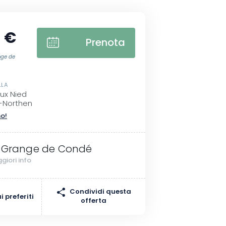
 €
Prenota
nge de
LLA
ux Nied
-Northen
no!
 Grange de Condé
giori info
Condividi questa
 preferiti
offerta