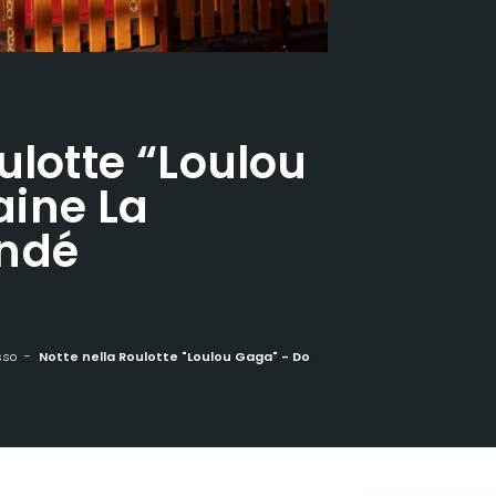
ulotte “Loulou
ine La
ndé
sso
Notte nella Roulotte "Loulou Gaga" - Domaine La Grange de Condé