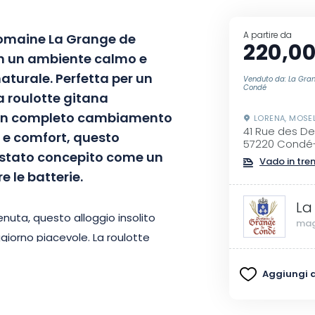
A partire da
 Domaine La Grange de
220,00
 in un ambiente calmo e
naturale. Perfetta per un
Venduto da: La Gra
Condé
la roulotte gitana
un completo cambiamento
LORENA, MOSE
41 Rue des De
 e comfort, questo
57220 Condé
è stato concepito come un
Vado in tre
e le batterie.
La
uta, questo alloggio insolito
mag
oggiorno piacevole. La roulotte
zionata, letto queen size e
Aggiungi ai
L’arredamento, che comprende
ta locale e murales di un famoso