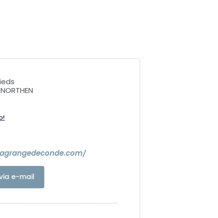
ieds
-NORTHEN
o!
0
lagrangedeconde.com/
via e-mail