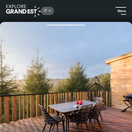
Rechercher un lieu, une activité...
IT
Menu
Homepage
Idee soggiorno
Soggiorno al Center Parcs - Domaine Les Trois Forêts