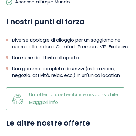
Accesso all'Aqua Mundo
in continua evoluzione e sfrutta sottilmente i sapori del
momento, mentre ogni boccone ricorda l’atmosfera
I nostri punti di forza
silenziosa della campagna circostante.
Se vi sentite sportivi o avventurosi, potete cimentarvi nei
Diverse tipologie di alloggio per un soggiorno nel
percorsi avventura del parco o visitare i nostri amici animali
cuore della natura: Comfort, Premium, VIP, Exclusive.
nella fattoria didattica. L’offerta è ricca di altre attività. Una
vacanza all’insegna del relax e dell’avventura vi aspetta al
Una serie di attività all'aperto
Center Parcs Domaine Les Trois Forêts.
Una gamma completa di servizi (ristorazione,
negozio, attività, relax, ecc.) in un'unica location
Siete alla ricerca di un’esperienza eccezionale per la
famiglia? Center Parcs Domaine Les Trois Forêts offre anche
alloggi insoliti: con i suoi cottage a tema avventura esotica,
Un’offerta sostenibile e responsabile
animali della foresta o racconti del regno, ce n’è per tutti i
Maggiori info
gusti!
Le altre nostre offerte