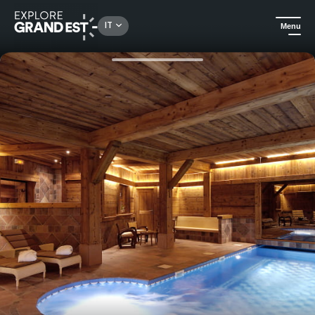
Rechercher un lieu, une activité...
IT
Menu
Homepage
Alloggi di lusso
Soggiorno di armonia al Relais & Châteaux Les Bas-Rupts