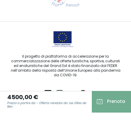
Contattaci per e-mail
Il progetto di piattaforma di accelerazione per la
commercializzazione delle offerte turistiche, sportive, culturali
ed enoturistiche del Grand Est è stato finanziato dal FEDER
nell’ambito della risposta dell’Unione Europea alla pandemia
da COVID-19.
4500,00 €
Prenota
Prezzo a partire da – Offerta venduta da: Les Gîtes de
Agence Régionale du Tourisme Grand Est ©2026 - Tutti i diritti
Ben
riservati
Condizioni generali di utilizzo
E-MAIL
*