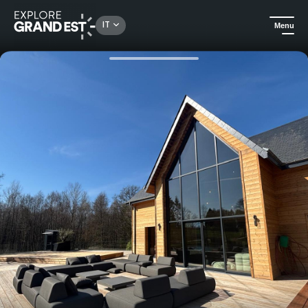
Rechercher un lieu, une activité...
IT
Menu
Homepage
Alloggi di lusso
Un soggiorno eccezionale al gîte Comme au Canada - 20 persone