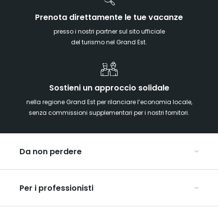
Prenota direttamente le tue vacanze
presso i nostri partner sul sito ufficiale
del turismo nel Grand Est.
Sostieni un approccio solidale
nella regione Grand Est per rilanciare l’economia locale,
senza commissioni supplementari per i nostri fornitori.
Da non perdere
Mercatini di Natale
Per i professionisti
Alsazia
Ardenne
Organizzare conferenze e seminari