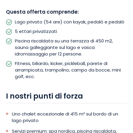
Qui, ogni stagione rivela un'atmosfera diversa. Tra nuotate
Questa offerta comprende:
estive, serate accoglienti davanti al fuoco e momenti di relax
con vista sul lago, il Gîte Comme au Canada vi invita a
Lago privato (54 are) con kayak, pedalò e pedalò
rallentare e ad assaporare appieno il momento. Regalate ai
5 ettari privatizzati
vostri cari un'esperienza rara in un luogo straordinario dove
natura, comfort e svago si incontrano alla perfezione.
Piscina riscaldata su una terrazza di 450 m2,
Prenotate il vostro soggiorno e vivete ricordi indimenticabili
sauna galleggiante sul lago e vasca
nel cuore delle Ardenne.
idromassaggio per 12 persone.
Fitness, biliardo, kicker, pickleball, parete di
arrampicata, trampolino, campo da bocce, mini
golf, ecc.
I nostri punti di forza
Uno chalet eccezionale di 415 m² sul bordo di un
lago privato
Servizi premium: spa nordica, piscina riscaldata,