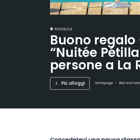
PUISIEULX
Buono regalo
“Nuitée Pétill
persone a La
Più alloggi
Homepage
Bed and bre