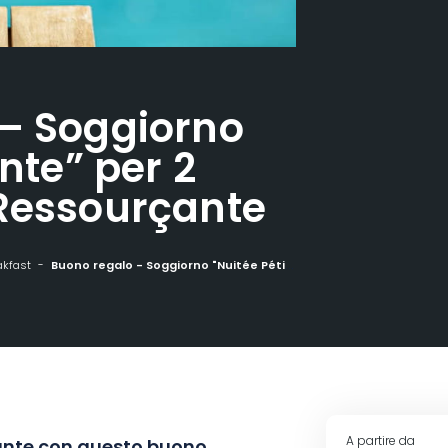
 – Soggiorno
ante” per 2
 Ressourçante
akfast
Buono regalo - Soggiorno "Nuitée Pétillante" per 2 persone a La Ressourçante
A partire da