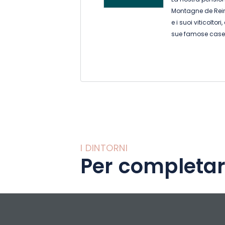
La nostra pensione
Montagne de Reims
e i suoi viticoltor
sue famose case 
Il nostro piccolo e
agricoltura, cla
offre un rapido acc
dell'acqua e ai vig
Immersa in un amb
nostra casa disp
dall'atmosfera a
I DINTORNI
Per completar
piscina all'apert
È il pied-à-terre 
Champagne con il 
cura particolare 
comfort, la qualità