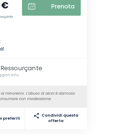
 €
Prenota
sourçante
x
no!
 Ressourçante
giori info
 ai minorenni. L’abuso di alcol è dannoso
 Consumare con moderazione.
Condividi questa
 preferiti
offerta