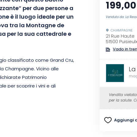
ante con questo buono
199,00
izzante” per due persone a
ne è il luogo ideale per un
Venduto da: La Res
ova tra la Montagne de
CHAMPAGNE
sa per la sua cattedrale e
21 Rue Haute
51500 Puisieul
Vado in tre
ggio classificato come Grand Cru,
La
ella Champagne. Vicino alle
mag
ichiarate Patrimonio
e per scoprire i vini e gli
.
Vendita vietata
per la salute.
ere della casa per 2 persone,
Aggiungi ai
ito al salone e alla piscina.
gio gratuito, di una rimessa sicura