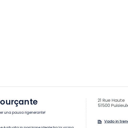
sourçante
21 Rue Haute
51500 Puisieul
per una pausa rigenerante!
Vado in tren