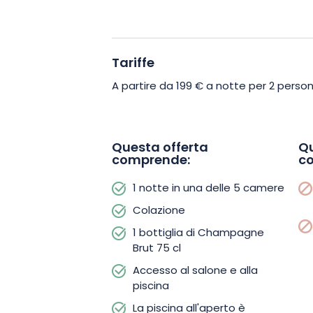
per le biciclette e di un kit di riparazion
La vostra “Nuitée Pétillante” sarà inol
Tariffe
una bottiglia di Champagne del produt
piacimento a bordo piscina, nell’ampio g
A partire da 199 € a notte per 2 person
camera.
Altre opzioni includono il noleggio di bi
Questa offerta
Qu
comprende:
c
massaggio, bottiglie di Champagne o a
1 notte in una delle 5 camere
Prenotate subito la vostra “Nuitée Péti
Colazione
dei sensi, questo soggiorno promette
1 bottiglia di Champagne
della regione dello Champagne.
Brut 75 cl
Accesso al salone e alla
piscina
La piscina all'aperto è