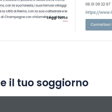
 è situata in posizione ideale tra la vicina
06 01 09 22 97
, con la sua foresta, i suoi famosi villaggi
i, e la città di Reims, con la sua cattedrale e le
https://www.
di Champagne con chilometri di cantine.
Leggi tutto
Contattaci 
 vivace villaggio, diviso tra viticoltura e
ssificato come Grand Cru de Champagne,
esso ai sentieri, alle piste ciclabili, alla riva
neti, oltre a essere vicino a tutti i servizi.
iente verdeggiante e caratteristico, la
one di 5 camere da letto, un salone comune
utentica e contemporanea, una grande
e il tuo soggiorno
o e un vasto giardino paesaggistico.
perfetto per esplorare la regione dello
vostro partner, la famiglia o gli amici. Una
è stata dedicata a garantire il vostro
 e la tranquillità.