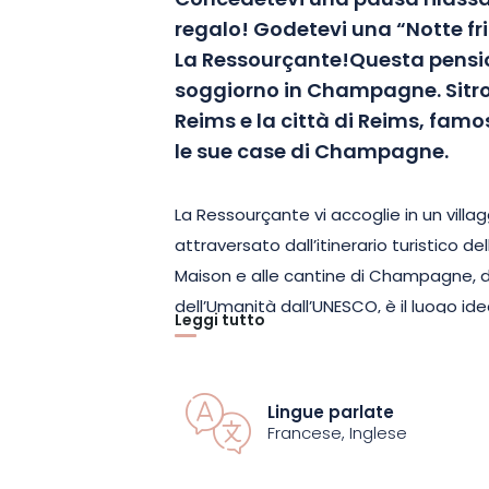
Concedetevi una pausa rilass
regalo! Godetevi una “Notte fr
La Ressourçante!
Questa pensio
soggiorno in Champagne. Si
tr
Reims e la città di Reims, famo
le sue case di Champagne.
La Ressourçante vi accoglie in un villa
attraversato dall’itinerario turistico d
Maison e alle cantine di Champagne, d
dell’Umanità dall’UNESCO, è il luogo ideal
Leggi tutto
champagne emblematici della regione
Godetevi una notte in una delle 5 cam
Lingue parlate
una gustosa colazione e l’accesso gratu
Francese, Inglese
Potrete inoltre usufruire di un parcheg