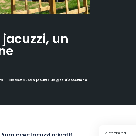
jacuzzi, un
one
za
Chalet Aura & jacuzzi, un gîte d'eccezione
A partire da
Aura avec jacuzzi privatif,