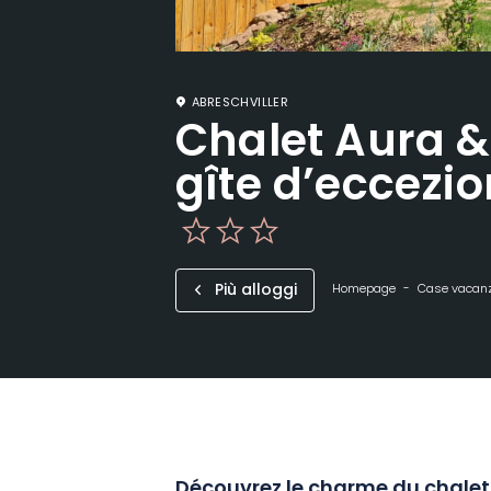
ABRESCHVILLER
Chalet Aura & 
gîte d’eccezi
Più alloggi
Homepage
Case vacan
Découvrez le charme du chalet 