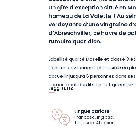
un gîte d’exception
situé en Mo
hameau de La Valette
! Au sei
verdoyante d’une vingtaine d’a
d’Abreschviller, ce havre de pa
tumulte quotidien.
Labellisé qualité Moselle et classé 3 é
dans un environnement paisible en ple
accueillir jusqu’à 6 personnes dans s
comprenant des lits king et queen size
Leggi tutto
luminosité de la pièce à vivre, avec les
belle vue sur la nature environnante.
L
jardin, de transats et d’un espace ba
Lingue parlate
Francese, Inglese,
moments à partager entre amis ou en 
Tedesco, Alsacien