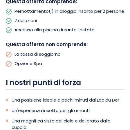
Questa offerta comprende:
Approfittate gratuitamente della piscina riscaldata o
concedetevi un momento di benessere in spa con un
Pernottamento(i) in alloggio insolito per 2 persone
supplemento. Qualunque siano le vostre esigenze, il nostro
2 colazioni
team sarà a vostra disposizione per offrirvi un soggiorno
Accesso alla piscina durante l'estate
indimenticabile!
Questa offerta non comprende:
La tassa di soggiorno
Opzione Spa
I nostri punti di forza
Una posizione ideale a pochi minuti dal Lac du Der
Un'esperienza insolita per gli amanti
Una magnifica vista del cielo e del prato dalla
cupola