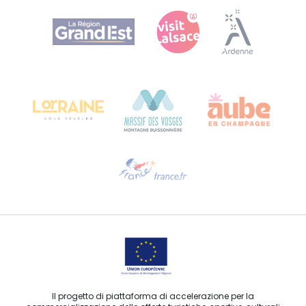
Agence Régionale du Tourisme Grand Est
Bureau de Colmar (sede operativa)
Château Kiener – 24 rue de Verdun
68000 COLMAR
Ti serve aiuto?
Contattaci per e-mail
Il progetto di piattaforma di accelerazione per la