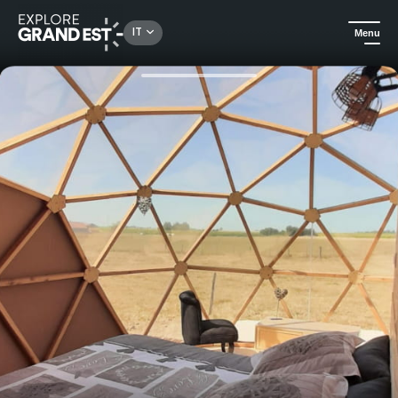
Rechercher un lieu, une activité...
IT
Menu
Homepage
Case vacanza
Dôme Idylle - All'alba dei sensi