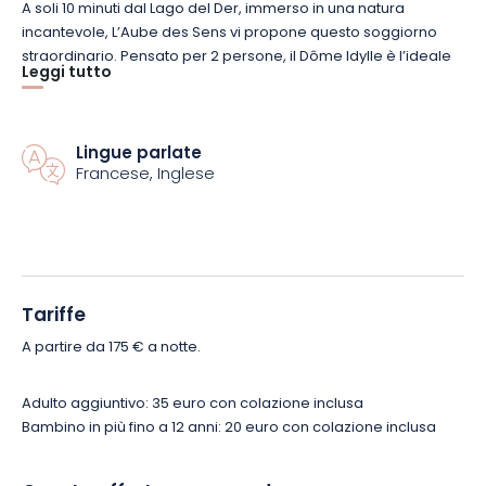
A soli 10 minuti dal Lago del Der, immerso in una natura
incantevole, L’Aube des Sens vi propone questo soggiorno
straordinario. Pensato per 2 persone, il Dôme Idylle è l’ideale
Leggi tutto
per staccare la spina dalla routine quotidiana e ritrovarsi in
coppia. Del resto, il contatto con se stessi e con la natura
sostituirà la connessione Wi-Fi, mentre una magnifica vista sul
cielo e sul prato farà da televisore.
Lingue parlate
Francese, Inglese
Coniugando comfort e autenticità, l’alloggio è stato
accuratamente allestito per garantire il vostro benessere.
Troverete tutto l’essenziale per un soggiorno piacevole, tra cui
un lavandino, un WC, una doccia e una zona pranzo.
All’esterno avrete a disposizione anche una terrazza privata,
Tariffe
ideale per rilassarvi. Gustate la vostra colazione a stretto
A partire da 175 € a notte.
contatto con la natura, oppure ritrovatevi per una cena sotto
le stelle. Il famoso Poke bowl della Maison stuzzicherà
sicuramente il vostro palato!
Adulto aggiuntivo: 35 euro con colazione inclusa
Bambino in più fino a 12 anni: 20 euro con colazione inclusa
Per rendere ancora più piacevole la vostra vacanza, in loco
sono disponibili anche spazi dedicati al relax e al benessere.