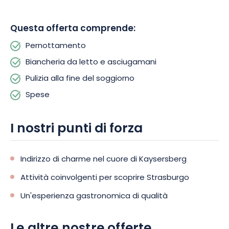
benvenuti in loco a un costo aggiuntivo. È disponibile anche un
servizio di pulizia e lavanderia.
Questa offerta comprende:
Infine, il gîte Gaspard et Lilly è la base ideale per esplorare
Pernottamento
Colmar e le meraviglie della regione. Nella zona ci sono molti
Biancheria da letto e asciugamani
ristoranti dove potrete gustare la cucina alsaziana e i prodotti
locali. Inoltre, potrete praticare attività all’aria aperta come
Pulizia alla fine del soggiorno
l’escursionismo, il ciclismo, la pesca o semplicemente godervi
Spese
una breve passeggiata lungo la strada del vino. Cosa
aspettate a prenotare?
I nostri punti di forza
Indirizzo di charme nel cuore di Kaysersberg
Attività coinvolgenti per scoprire Strasburgo
Un'esperienza gastronomica di qualità