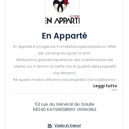
En Apparté
En Apparté è un'agenzia immobiliare specializzata in affitti
per vacanze da quasi 10 anni.
Attribuiamo grande importanza alla soddisfazione del
cliente, sia in termini di tariffe che di qualità delle proprietà
che offriamo.
Per questo motivo offriamo solo proprietà che soddisfano i
Leggi tutto
nostri rigorosi criteri di selezione.Il nostro team è a vostra
disposizione per garantire che il vostro soggiorno si svolga
nelle migliori condizioni possibili e secondo le vostre
53 rue du Général de Gaulle
esigenze.
68240 KAYSERSBERG VIGNOBLE
Vado in treno!