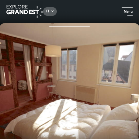
Rechercher un lieu, une activité...
IT
Menu
Homepage
Case vacanza
Gîte Gaspard et Lilly a Kaysersberg