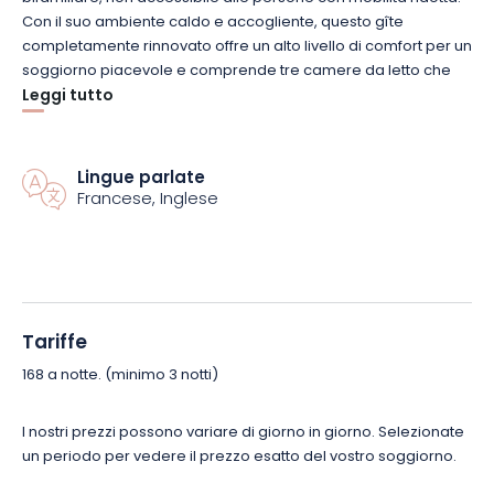
Con il suo ambiente caldo e accogliente, questo gîte
completamente rinnovato offre un alto livello di comfort per un
soggiorno piacevole e comprende tre camere da letto che
possono ospitare fino a 6 persone. Il soggiorno, che si apre su
Leggi tutto
un balcone arredato con una perfetta esposizione a sud,
garantisce il sole che cercate quando vi rilassate, con una
magnifica vista su Kaysersberg. Dalle camere da letto alla
Lingue parlate
cucina, senza dimenticare il bagno e la toilette separata,
Francese, Inglese
l’alloggio è dotato di tutto il necessario per un soggiorno
confortevole.
Apprezzato per la sua posizione, il gîte Gaspard et Lilly vi
permette di accedere a tutti i servizi. A meno di 500 metri dal
Tariffe
vostro alloggio troverete i negozi locali, per la vostra
comodità quotidiana, poiché l’alloggio Gaspard et Lilly è
168 a notte. (minimo 3 notti)
situato nel cuore della città. Volete venire in auto? C’è un
parcheggio a soli 100 metri.
I nostri prezzi possono variare di giorno in giorno. Selezionate
un periodo per vedere il prezzo esatto del vostro soggiorno.
La ciliegina sulla torta è che i vostri amici a 4 zampe sono i