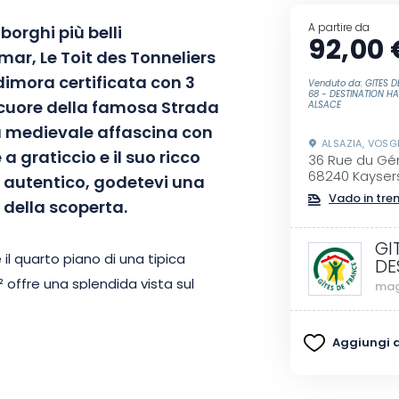
A partire da
borghi più belli
92,00 
lmar, Le Toit des Tonneliers
dimora certificata con 3
Venduto da: GITES 
68 - DESTINATION H
 cuore della famosa Strada
ALSACE
tà medievale affascina con
ALSAZIA, VOSG
e a graticcio e il suo ricco
36 Rue du Gén
68240 Kayser
 autentico, godetevi una
Vado in tre
 della scoperta.
GI
 il quarto piano di una tipica
DE
 offre una splendida vista sul
mag
se e sulle sue principali
en attrezzate e arredate con
Aggiungi ai
, una con due letti singoli e una
ue lavabi e un angolo lavanderia.