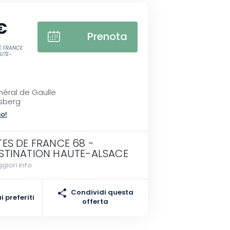
€
Prenota
DE FRANCE
AUTE-
I
éral de Gaulle
sberg
no!
TES DE FRANCE 68 -
STINATION HAUTE-ALSACE
giori info
Condividi questa
 preferiti
offerta