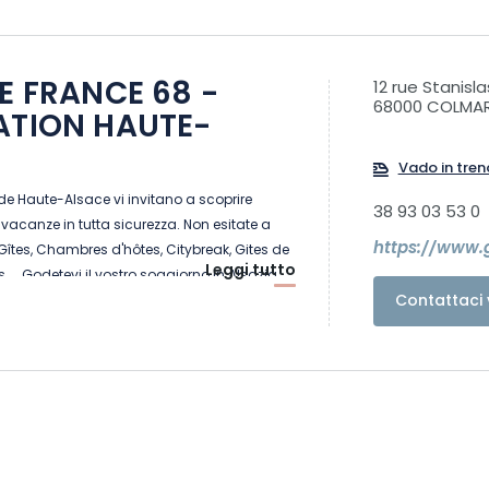
DE FRANCE 68 -
12 rue Stanisla
68000 COLMA
ATION HAUTE-
Vado in tren
 de Haute-Alsace vi invitano a scoprire
38 93 03 53 0
 vacanze in tutta sicurezza. Non esitate a
https://www.g
 Gîtes, Chambres d'hôtes, Citybreak, Gites de
Leggi tutto
es.... Godetevi il vostro soggiorno in Alsazia
Contattaci 