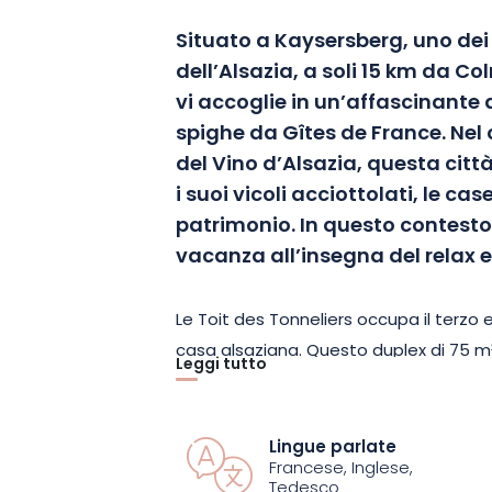
Situato a Kaysersberg, uno dei 
dell’Alsazia, a soli 15 km da Co
vi accoglie in un’affascinante 
spighe da Gîtes de France. Nel
del Vino d’Alsazia, questa cit
i suoi vicoli acciottolati, le cas
patrimonio. In questo contesto
vacanza all’insegna del relax e
Le Toit des Tonneliers occupa il terzo e
casa alsaziana. Questo duplex di 75 m²
Leggi tutto
magnifico paesaggio medievale del pae
attrazioni. Dispone di 3 zone notte, b
gusto, tra cui una camera matrimoniale
Lingue parlate
Francese, Inglese,
singola. Il bagno è dotato di doccia, d
Tedesco