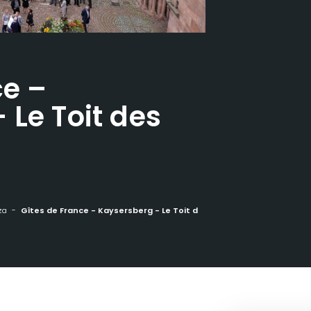
ce –
 Le Toit des
za
Gîtes de France - Kaysersberg - Le Toit des Tonneliers