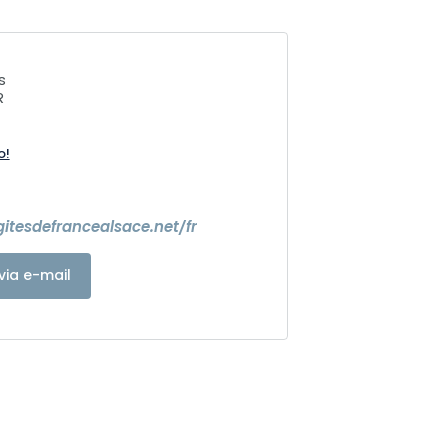
s
R
o!
itesdefrancealsace.net/fr
via e-mail