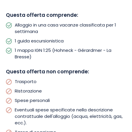
introduzione alla pesca, stand-up paddle, canottaggio,
pedalò… o giocate a paint-ball con la famiglia e gli amici. Per
Questa offerta comprende:
un picnic improvvisato, il Parco Naturale Regionale dei Ballons
Alloggio in una casa vacanze classificata per 1
des Vosges è il posto giusto.
settimana
1 guida escursionistica
1 mappa IGN 1:25 (Hohneck - Gérardmer - La
Bresse)
Questa offerta non comprende:
Trasporto
Ristorazione
Spese personali
Eventuali spese specificate nella descrizione
contrattuale dell'alloggio (acqua, elettricità, gas,
ecc.).