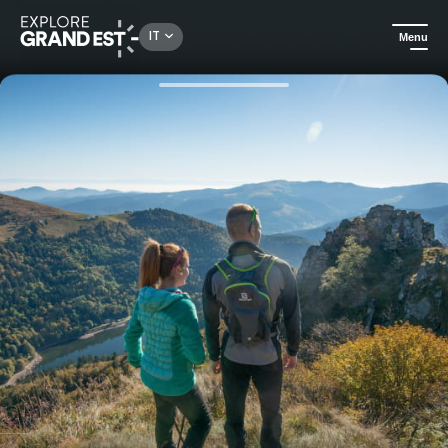
Rechercher un lieu, une activité...
IT
Menu
Homepage
Idee soggiorno
Il modo migliore per camminare... è il TUO modo!