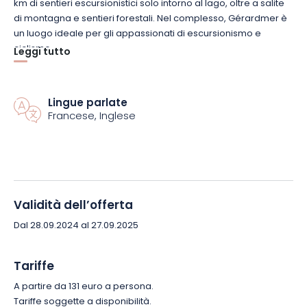
km di sentieri escursionistici solo intorno al lago, oltre a salite
di montagna e sentieri forestali. Nel complesso, Gérardmer è
un luogo ideale per gli appassionati di escursionismo e
ciclismo.
Leggi tutto
Non solo per il piacere di uno sport all’aria aperta, camminare
o andare in bicicletta negli Hautes Vosges offre tutti i vantaggi
Lingue parlate
di una vacanza davvero confortevole. Il vostro soggiorno
Francese, Inglese
presso l’Ufficio Intercomunale del Turismo degli Hautes
Vosges comprende un alloggio in affitto per una settimana.
Potete scegliere tra diversi tipi di alloggio, tutti ugualmente
confortevoli. Optate per l’atmosfera accogliente di uno chalet
Validità dell’offerta
di montagna con vista sul lago, oppure preferite l’intimità di un
appartamento vicino al centro città.
Dal 28.09.2024 al 27.09.2025
Per tenervi occupati, è possibile aggiungere al programma
Tariffe
una serie di attività. Date un tocco di classe alla vostra
A partire da 131 euro a persona.
vacanza e provate il parapendio per una scarica di
Tariffe soggette a disponibilità.
adrenalina. Oppure cimentatevi negli sport acquatici: