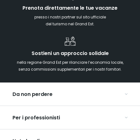
Prenota direttamente le tue vacanze
presso i nostri partner sul sito ufficiale
del turismo nel Grand Est.
Sostieni un approccio solidale
nella regione Grand Est per rilanciare l’economia locale,
senza commissioni supplementari per i nostri fornitori.
Da non perdere
Mercatini di Natale
Per i professionisti
Alsazia
Ardenne
Organizzare conferenze e seminari
Champagne