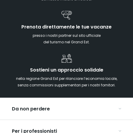
Prenota direttamente le tue vacanze
presso i nostri partner sul sito ufficiale
del turismo nel Grand Est.
Sostieni un approccio solidale
nella regione Grand Est per rilanciare l’economia locale,
senza commissioni supplementari per i nostri fornitori.
Da non perdere
Mercatini di Natale
Per i professionisti
Alsazia