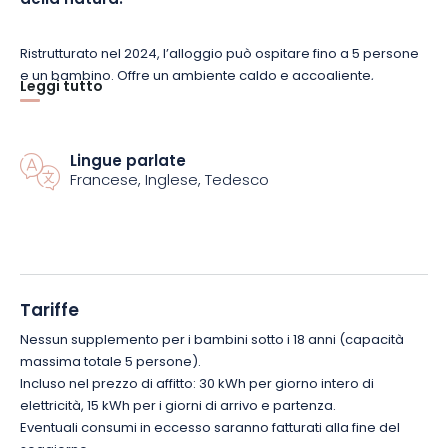
della natura.
Ristrutturato nel 2024, l’alloggio può ospitare fino a 5 persone
e un bambino. Offre un ambiente caldo e accogliente,
Leggi tutto
decorato con un’attenta miscela di mobili antichi e tocchi
contemporanei. Circondato da maestosi abeti e immerso in
1100 m² di terreno non recintato, godrete di un ambiente
Lingue parlate
sereno e incontaminato, ideale per escursioni, passeggiate
Francese, Inglese, Tedesco
nella foresta o semplicemente per rilassarsi.
L’alloggio dispone di tutti i comfort: letti fatti all’arrivo,
asciugamani forniti, aria condizionata e servizi moderni per
garantire un’atmosfera calda e rilassante. Un calcio balilla, un
bersaglio elettronico per le freccette e giochi da tavolo sono
Tariffe
a disposizione della famiglia e degli amici per divertirsi
Nessun supplemento per i bambini sotto i 18 anni (capacità
insieme, ridere, chiacchierare e creare veri ricordi, in qualsiasi
massima totale 5 persone).
stagione.
Incluso nel prezzo di affitto: 30 kWh per giorno intero di
Il recente ampliamento è stato progettato all’insegna della
elettricità, 15 kWh per i giorni di arrivo e partenza.
sostenibilità, utilizzando materiali eco-responsabili e una
Eventuali consumi in eccesso saranno fatturati alla fine del
manutenzione rispettosa dell’ambiente.