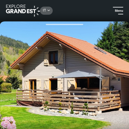
Rechercher un lieu, une activité...
IT
Menu
Homepage
Case vacanza
La Sapinière ô Jules Chalet autentico