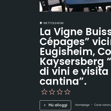
WETTOLSHEIM
La Vigne Buis
Cépages” vici
Eugisheim, C
Kaysersberg 
di vini e visita
cantina”.
Più alloggi
Homepage
Case vacan