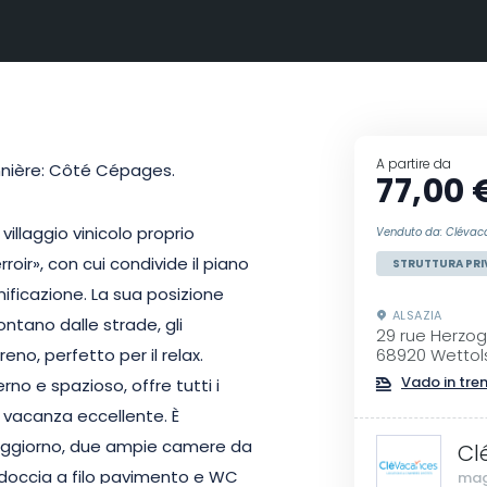
A partire da
onnière: Côté Cépages.
77,00 
illaggio vinicolo proprio
Venduto da: Clévac
oir», con cui condivide il piano
STRUTTURA PRI
inificazione. La sua posizione
ALSAZIA
ontano dalle strade, gli
29 rue Herzog
no, perfetto per il relax.
68920 Wettol
Vado in tre
o e spazioso, offre tutti i
 vacanza eccellente. È
oggiorno, due ampie camere da
Cl
 doccia a filo pavimento e WC
mag