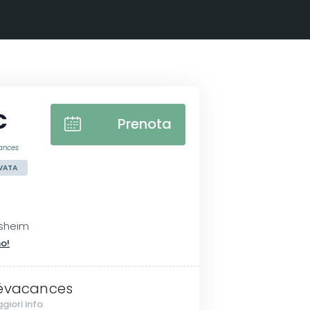
€
Prenota
ances
VATA
sheim
no!
évacances
giori info