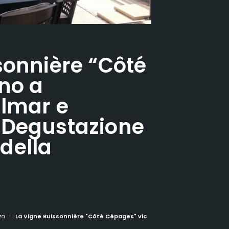
sonnière “Côté
no a
olmar e
“Degustazione
 della
za
La Vigne Buissonnière "Côté Cépages" vicino a Eugisheim, Colmar e Kaysersberg "Degustazione di vini e visita della cantina".