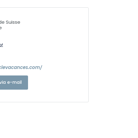
de Suisse
e
o!
clevacances.com/
via e-mail