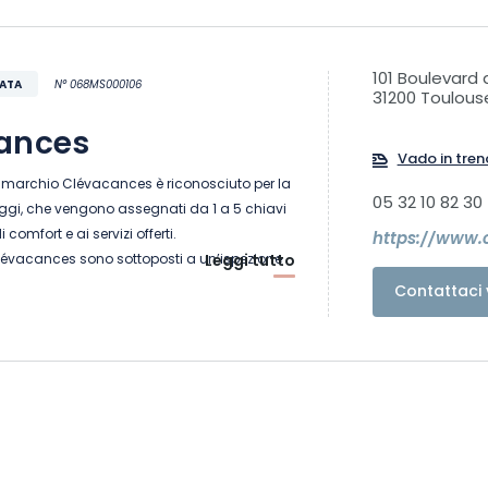
101 Boulevard 
VATA
N° 068MS000106
31200 Toulous
ances
Vado in tren
il marchio Clévacances è riconosciuto per la
05 32 10 82 30
oggi, che vengono assegnati da 1 a 5 chiavi
i comfort e ai servizi offerti.
https://www.
 Clévacances sono sottoposti a un’ispezione
Leggi tutto
di esperti, seguita da una revisione ogni 5
Contattaci 
e la qualità del marchio. Noi di
amo un solo imperativo: la qualità per
ezza e la soddisfazione dei nostri