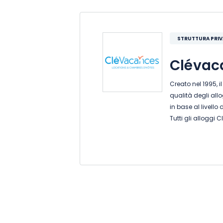
STRUTTURA PRI
Clévac
Creato nel 1995, 
qualità degli all
in base al livello d
Tutti gli alloggi
iniziale da parte 
anni per mantener
Clévacances abbi
garantire la sicur
viaggiatori!