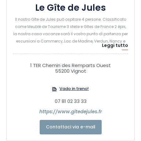
Le Gîte de Jules
Il nostro Gîte de Jules può ospitare 4 persone. Classificato
come Meublé de Tourisme 3 stelle e Gîtes de France 2 épis,
la nostra casa vacanze sarà il vostro punto di partenza per
escursioni a Commercy, Lac de Madine, Verdun, Nancy e
Leggi tutto
Metz. Circondato da colline boscose, il Gîte de Jules gode
di una posizione calma e tranquilla nel cuore di una
campagna incontaminata per una pausa rilassante.
1 TER Chemin des Remparts Ouest
55200 Vignot
Vado in treno!
07 81 02 33 33
https://www.gitedejules.fr
Contattaci via e-mail