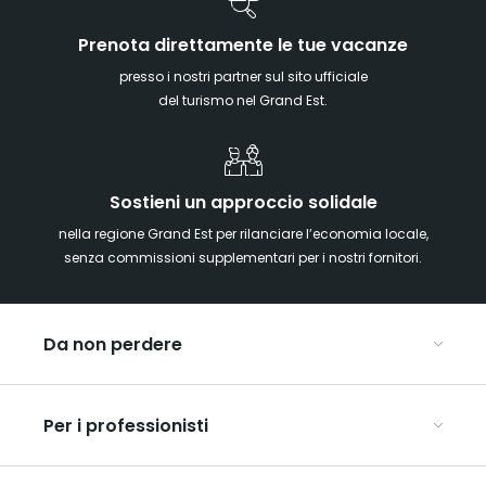
Prenota direttamente le tue vacanze
presso i nostri partner sul sito ufficiale
del turismo nel Grand Est.
Sostieni un approccio solidale
nella regione Grand Est per rilanciare l’economia locale,
senza commissioni supplementari per i nostri fornitori.
Da non perdere
Mercatini di Natale
Per i professionisti
Alsazia
Ardenne
Organizzare conferenze e seminari