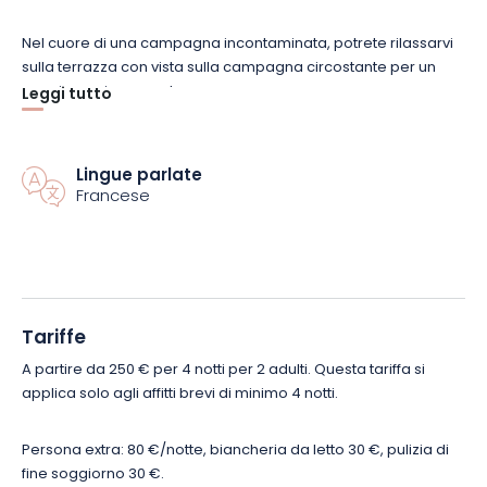
Nel cuore di una campagna incontaminata, potrete rilassarvi
sulla terrazza con vista sulla campagna circostante per un
soggiorno rigenerante.
Leggi tutto
Esplorate i tesori della regione: Commercy e il suo
Lingue parlate
castello Stanislas, il museo della ceramica e
Francese
dell’avorio, e visitate e assaggiate le famose
madeleine. Scoprite Bar le Duc e il suo quartiere
rinascimentale, fate piacevoli passeggiate nelle
Côtes de Meuse e partecipate a un’ampia
gamma di attività presso il centro ricreativo Lac
Tariffe
de Madine. Inoltre, siete a solo 1 ora da Verdun,
A partire da 250 € per 4 notti per 2 adulti. Questa tariffa si
Nancy e Metz.
applica solo agli affitti brevi di minimo 4 notti.
Se siete alla ricerca di una fuga tranquilla nella Mosa,
Persona extra: 80 €/notte, biancheria da letto 30 €, pulizia di
l’alloggio di Jules, con la sua calda atmosfera, vi offrirà il
fine soggiorno 30 €.
comfort e la tranquillità necessari per una piacevole vacanza.