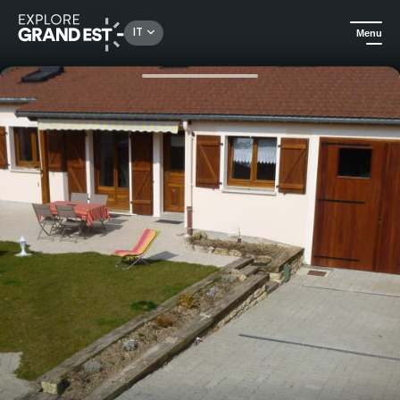
Rechercher un lieu, une activité...
IT
Menu
Homepage
Case vacanza
Le Gîte de Jules 3 notti nella Mosa vicino a Commercy e al lago della Madine