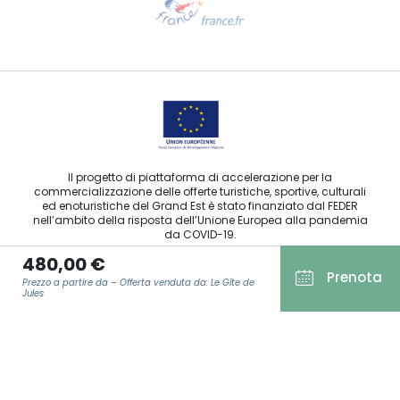
Contattaci per e-mail
Il progetto di piattaforma di accelerazione per la
commercializzazione delle offerte turistiche, sportive, culturali
ed enoturistiche del Grand Est è stato finanziato dal FEDER
nell’ambito della risposta dell’Unione Europea alla pandemia
da COVID-19.
480,00 €
Prenota
Prezzo a partire da – Offerta venduta da: Le Gîte de
Jules
Agence Régionale du Tourisme Grand Est ©2026 - Tutti i diritti
riservati
E-MAIL
*
Condizioni generali di utilizzo