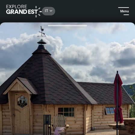
Rechercher un lieu, une activité...
IT
Menu
Homepage
Notti insolite
Notte in una kota insolita - Village des Fées