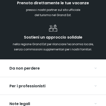
Prenota direttamente le tue vacanze
presso i nostri partner sul sito ufficiale
del turismo nel Grand Est.
Sostieni un approccio solidale
nella regione Grand Est per rilanciare l’economia locale,
senza commissioni supplementari per i nostri fornitori.
Da non perdere
Mercatini di Natale
Per i professionisti
Alsazia
Ardenne
Organizzare conferenze e seminari
Champagne
Note legali
Organizzate il vostro viaggio di gruppo