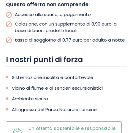
Questa offerta non comprende:
soggiorno sulle rive della Mosa, nell’incantevole cornice del
Village des Fées. Prenotate subito e lasciatevi trasportare
Accesso alla sauna, a pagamento
dalla magia del luogo!
Colazione, con un supplemento di 8,90 euro, a
base di buoni prodotti locali.
tassa di soggiorno di 0,77 euro per adulto a notte
I nostri punti di forza
Sistemazione insolita e confortevole
Vicino al fiume e ai sentieri escursionistici
Ambiente sicuro
All'ingresso del Parco Naturale Lorraine
Un’offerta sostenibile e responsabile