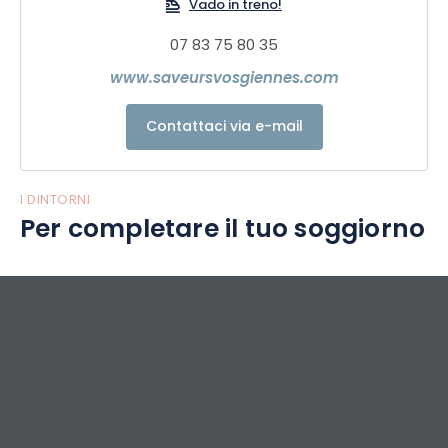
Vado in treno!
07 83 75 80 35
www.saveursvosgiennes.com
Contattaci via e-mail
I DINTORNI
Per completare il tuo soggiorno