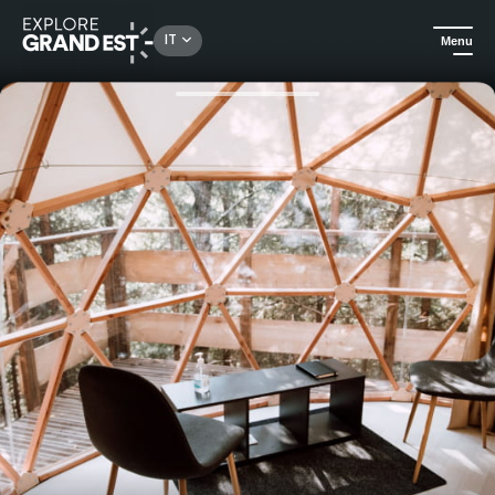
Rechercher un lieu, une activité...
IT
Menu
Homepage
Case vacanza
Saveurs Vosgiennes - Dôme insolite L'Étoile