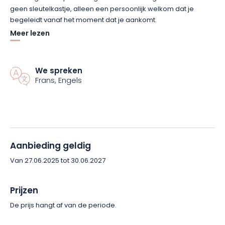
geen sleutelkastje, alleen een persoonlijk welkom dat je
begeleidt vanaf het moment dat je aankomt.
Meer lezen
Naast een eigen nordic bad is er gratis parkeergelegenheid
vlakbij het huisje, met een oplaadpunt (optioneel), een
beveiligde fietsenruimte en een motorstalling. Geniet van een
We spreken
bevoorrechte locatie op slechts 15 minuten van Gérardmer, 30
Frans, Engels
minuten van de skipistes en 45 minuten van Colmar.
Boek nu je wellnessverblijf in de Vogezen en trakteer jezelf op
een moment van natuur en welzijn helemaal voor jezelf!
Aanbieding geldig
Van 27.06.2025 tot 30.06.2027
Prijzen
De prijs hangt af van de periode.