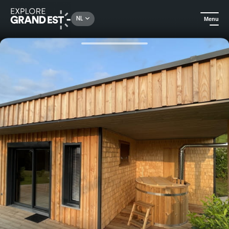
Rechercher un lieu, une activité...
NL
Menu
Kijk je ogen uit in de Grand Est
Top of the range
Ontspannende natuurvakantie voor koppels met privé spa bij Nature Cottage Vosges