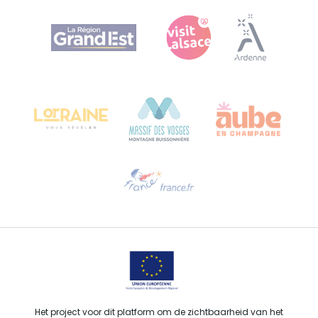
Agence Régionale du Tourisme Grand Est
Bureau de Colmar (hoofdkantoor)
Château Kiener – Rue de Verdun 24
68000 COLMAR - FRANKRIJK
Hulp nodig?
Stuur ons een e-mail
Het project voor dit platform om de zichtbaarheid van het