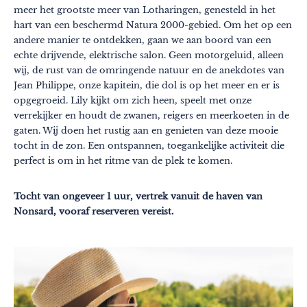
meer het grootste meer van Lotharingen, genesteld in het
hart van een beschermd Natura 2000-gebied. Om het op een
andere manier te ontdekken, gaan we aan boord van een
echte drijvende, elektrische salon. Geen motorgeluid, alleen
wij, de rust van de omringende natuur en de anekdotes van
Jean Philippe, onze kapitein, die dol is op het meer en er is
opgegroeid. Lily kijkt om zich heen, speelt met onze
verrekijker en houdt de zwanen, reigers en meerkoeten in de
gaten. Wij doen het rustig aan en genieten van deze mooie
Thema's
Formaten
tocht in de zon. Een ontspannen, toegankelijke activiteit die
#EstSideStory
perfect is om in het ritme van de plek te komen.
Zomer
Tocht van ongeveer 1 uur, vertrek vanuit de haven van
Met het hele gezin
Nonsard, vooraf reserveren vereist.
Met zijn tweetjes
Natuur
In de bergen
In de stad