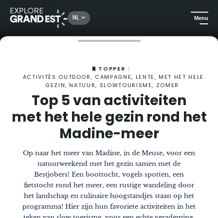
NL
Menu
Kijk je ogen uit in de Grand Est
Het Magazine
Top 5 van activiteiten die je met het hele gezin kunt ondernemen rond het Madine-meer
TOPPER :
ACTIVITÉS OUTDOOR, CAMPAGNE, LENTE, MET HET HELE
GEZIN, NATUUR, SLOWTOURISME, ZOMER
Top 5 van activiteiten
met het hele gezin rond het
Madine-meer
Op naar het meer van Madine, in de Meuse, voor een
natuurweekend met het gezin samen met de
Bestjobers! Een boottocht, vogels spotten, een
fietstocht rond het meer, een rustige wandeling door
het landschap en culinaire hoogstandjes staan op het
programma! Hier zijn hun favoriete activiteiten in het
teken van slow toerisme, voor een echte verademing.