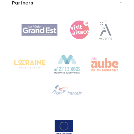
Partners
Agence Régionale du Tourisme Grand Est
Bureau de Colmar (hoofdkantoor)
Château Kiener – Rue de Verdun 24
68000 COLMAR - FRANKRIJK
Hulp nodig?
Stuur ons een e-mail