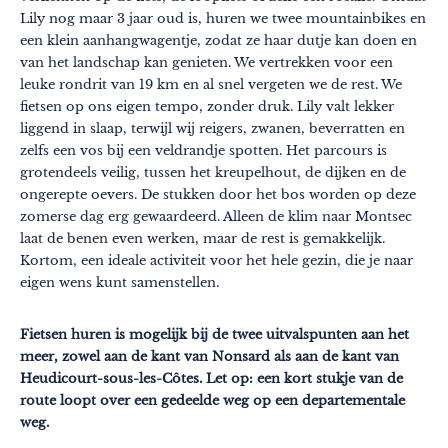
Lily nog maar 3 jaar oud is, huren we twee mountainbikes en
een klein aanhangwagentje, zodat ze haar dutje kan doen en
van het landschap kan genieten. We vertrekken voor een
leuke rondrit van 19 km en al snel vergeten we de rest. We
fietsen op ons eigen tempo, zonder druk. Lily valt lekker
liggend in slaap, terwijl wij reigers, zwanen, beverratten en
zelfs een vos bij een veldrandje spotten. Het parcours is
grotendeels veilig, tussen het kreupelhout, de dijken en de
ongerepte oevers. De stukken door het bos worden op deze
zomerse dag erg gewaardeerd. Alleen de klim naar Montsec
laat de benen even werken, maar de rest is gemakkelijk.
Kortom, een ideale activiteit voor het hele gezin, die je naar
eigen wens kunt samenstellen.
Fietsen huren is mogelijk bij de twee uitvalspunten aan het
meer, zowel aan de kant van Nonsard als aan de kant van
Heudicourt-sous-les-Côtes. Let op: een kort stukje van de
route loopt over een gedeelde weg op een departementale
weg.