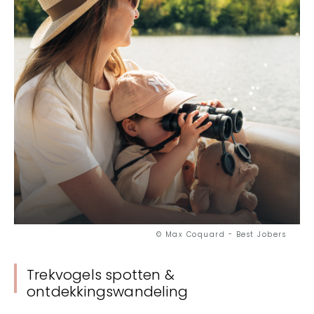
Origineel
Gastronomie
Wellness
Cultuur & erfgoed
Ambachten
Verantwoord reizen
© Max Coquard - Best Jobers
Trekvogels spotten &
ontdekkingswandeling