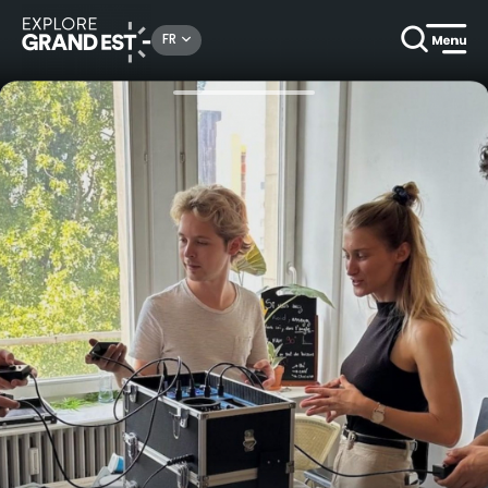
Rechercher un lieu, une activité...
FR
Accueil
Activités ludiques
Escape game sur table - La Crypto-Bidule