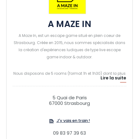
A MAZE IN
A Maze In, est un escape game situé en plein coeur de
Strasbourg. Créée en 2015, nous sommes spécialisés dans
la création d'expériences ludiques de type live escape
game indoor & outdoor.
Nous disposons de 5 rooms (format 1h et 1h30) dont la plus
Lire la suite
grande de Strasbourg (ICARUS) et de la mieux notée sur le
site The Escapers (Un monstre dans le placard).
5 Quai de Paris
67000 Strasbourg
Notre mission outdoor vous permettra de jouer dans les
rues de Strasbourg et nos Escape Box de vous retrouver
dans notre Bar à jeux.
J'y vais en train !
09 83 97 39 63