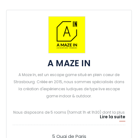
A MAZE IN
A Maze In, est un escape game situé en plein coeur de
Strasbourg. Créée en 2015, nous sommes spécialisés dans
la création d'expériences ludiques de type live escape
game indoor & outdoor.
Nous disposons de 5 rooms (format 1h et 1h30) dont la plus
Lire la suite
grande de Strasbourg (ICARUS) et de la mieux notée sur le
site The Escapers (Un monstre dans le placard).
5 Quai de Paris