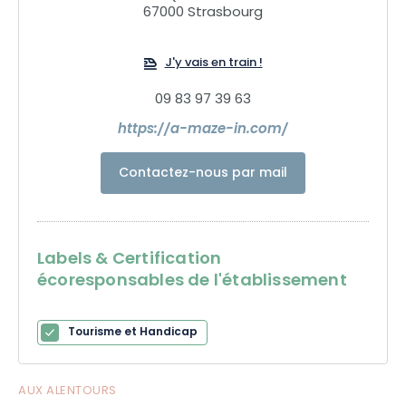
67000 Strasbourg
Notre mission outdoor vous permettra de jouer dans les
rues de Strasbourg et nos Escape Box de vous retrouver
dans notre Bar à jeux.
J'y vais en train !
09 83 97 39 63
https://a-maze-in.com/
Contactez-nous par mail
Labels & Certification
écoresponsables de l'établissement
Tourisme et Handicap
AUX ALENTOURS