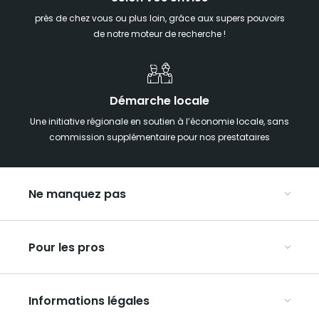
près de chez vous ou plus loin, grâce aux supers pouvoirs
de notre moteur de recherche !
Démarche locale
Une initiative régionale en soutien à l’économie locale, sans
commission supplémentaire pour nos prestataires
Ne manquez pas
Notre agenda
Pour les pros
Week-end insolite en Grand Est
Week-end spa en Grand Est
Organisez vos congrès et séminaires
Hébergements insolites
Informations légales
Organisez vos voyages en groupe
La carte touristique du Grand Est