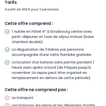
Strasbourg autrement, entre plaisirs gourmands et moments
Tarifs
d’évasion.
À partir de 309 € pour 2 personnes.
Réservez dès maintenant votre city break et laissez-vous
Cette offre comprend :
porter par la magie de Strasbourg !
1 nuitée en hôtel 4* à Strasbourg centre avec
petit-déjeuner et taxe de séjour incluse (base
chambre double)
La dégustation de 3 bières par personne
accompagnée d'une tarte flambée gratinée
La location d'un bateau sans permis pendant 1
heure avec apéro à bord (de Pâques jusqu'à
novembre. Un repas peut être organisé en
remplacement en dehors de cette période)
Cette offre ne comprend pas :
Le transport
Les boissons, les repas et les dépenses d’ordre