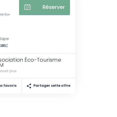
Réserver
tion Éco-
Étape
rain !
sociation Éco-Tourisme
KM
avoir plus
Partager cette offre
x favoris