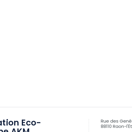
ation Éco-
Rue des Genê
88110 Raon-l'