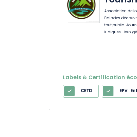
Touris
Association de loi
Balades découvert
tout public. Journ
ludiques. Jeux géa
Labels & Certification éc
CETD
EPV : E