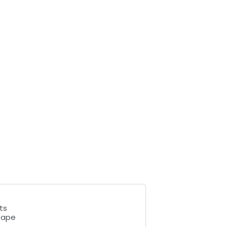
ts
Étape