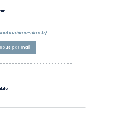
ain !
ecotourisme-akm.fr/
nous par mail
able