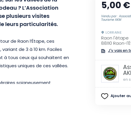
, sur les vallées de la
5,00 €
bodeau ? L’Association
 plusieurs visites
Vendu par : Associa
Tourisme AKM
de leurs particularités.
LORRAINE
Raon l'étape
our de Raon l’Étape, ces
88110 Raon-l'
 variant de 3 à 10 km. Faciles
J'y vais en t
nt à tous ceux qui souhaitent en
stiques uniques de ces vallées.
As
A
en s
inéraires soigneusement
ment d’un guide passionné. Une
Ajouter au
otre expérience, et le lieu de
e la réservation.
ouvrir les vallées vosgiennes et