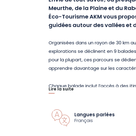
Envie de tout savoir, ou presque
Meurthe, de la Plaine et du Ra
Éco-Tourisme AKM vous propose
guidées autour des
vallées et 
Organisées dans un rayon de 30 km aut
explorations se déclinent en 9 balades,
pour la plupart, ces parcours se dédie
apprendre davantage sur les caractéri
Chaque balade inclut l’accès à des it
Lire la suite
sélectionnés, ainsi que l’accompagne
collation est offerte pour agrémenter v
l’activité vous sera communiqué lors d
Langues parlées
Français
Ne manquez pas cette occasion de déc