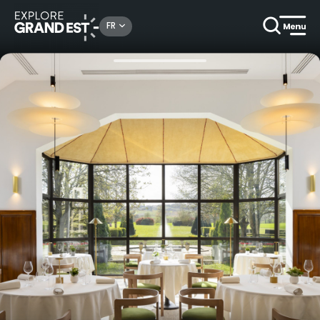
Rechercher un lieu, une activité...
FR
Accueil
Gastronomique
Coffrets Cadeaux Gastronomiques au restaurant Alcôve