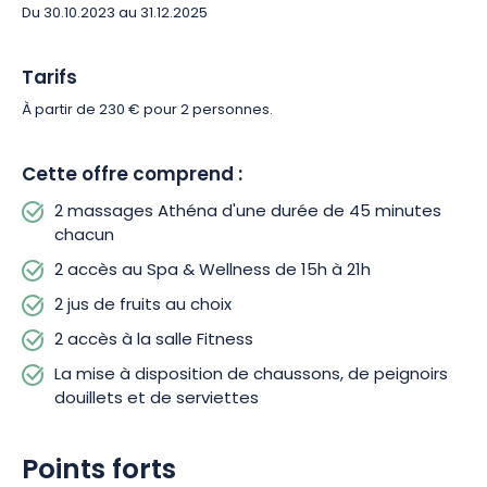
Du 30.10.2023 au 31.12.2025
Alors, pourquoi attendre ? Procurez-vous votre coffret dès
maintenant et réservez votre parenthèse détente à l’Hôtel
Athena Spa !
Tarifs
À partir de 230 € pour 2 personnes.
Cette offre comprend :
2 massages Athéna d'une durée de 45 minutes
chacun
2 accès au Spa & Wellness de 15h à 21h
2 jus de fruits au choix
2 accès à la salle Fitness
La mise à disposition de chaussons, de peignoirs
douillets et de serviettes
Points forts