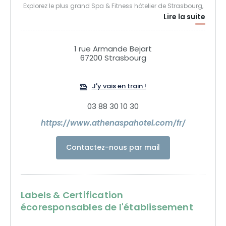
Explorez le plus grand Spa & Fitness hôtelier de Strasbourg,
Lire la suite
offrant 300 m² de pur bien-être. Avec nos 78 chambres et 14
suites, toutes pensées pour votre confort et climatisées,
vivez une expérience mémorable.
1 rue Armande Bejart
67200 Strasbourg
J'y vais en train !
03 88 30 10 30
https://www.athenaspahotel.com/fr/
Contactez-nous par mail
Labels & Certification
écoresponsables de l'établissement