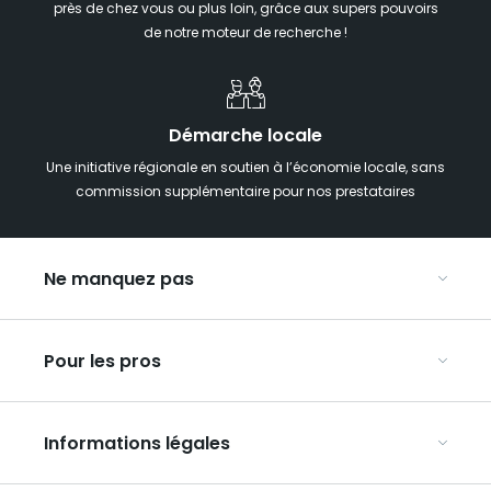
près de chez vous ou plus loin, grâce aux supers pouvoirs
de notre moteur de recherche !
Démarche locale
Une initiative régionale en soutien à l’économie locale, sans
commission supplémentaire pour nos prestataires
Ne manquez pas
Notre agenda
Pour les pros
Week-end insolite en Grand Est
Week-end spa en Grand Est
Organisez vos congrès et séminaires
Hébergements insolites
Informations légales
Organisez vos voyages en groupe
La carte touristique du Grand Est
Découvrir notre plateforme