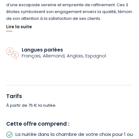
d’une escapade sereine et empreinte de raffinement. Ces 3
étoiles symbolisent son engagement envers la qualité, témoin
de son attention à la satisfaction de ses clients.
Lire la suite
Avec ses 120 chambres au design contemporain, le K Hôtel
associe modernité et confort dans un équilibre parfait. Toutes
les chambres sont insonorisées et 4 d’entre elles sont
Langues parlées
spécialement conçues pour accueillir des personnes à
Français, Allemand, Anglais, Espagnol
mobilité réduite. Le décor, souligné par des photos de
paysages des Vosges du Nord imprimées sur verre, ainsi que
des touches de cuivre originales, contribue à une atmosphère
sereine et authentique. Les douches à l’italienne et les
grandes vasques des salles de bain, ajoutent une note de luxe
Tarifs
à l’ensemble.
À partir de 75 € la nuitée.
Chaque chambre est également équipée d’un accès Wifi et
d’une télévision, garantissant des moments de détente bien
Cette offre comprend :
mérités après une journée de visites. Un coffre-fort vous
permet de sécuriser vos tablette, téléphone, ainsi que
La nuitée dans la chambre de votre choix pour 1 ou