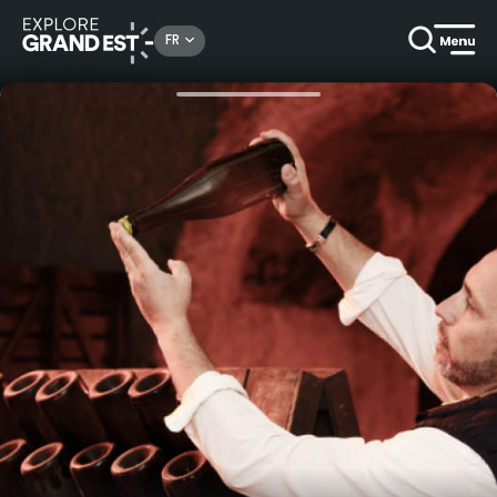
Rechercher un lieu, une activité...
FR
Accueil
Gastronomie & oenotourisme
Visite de cave gallo-romaines UNESCO et dégustation de Champagne