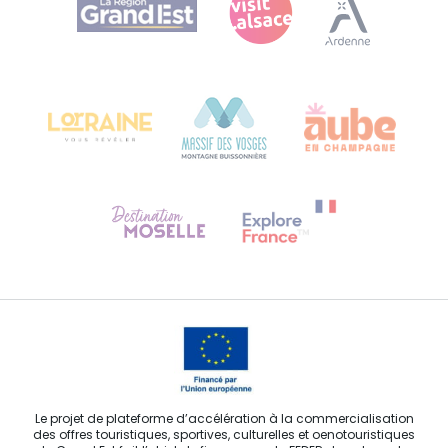
Plan de site
Bureau de Colmar (siège administratif)
Château Kiener – 24 rue de Verdun
68000 COLMAR
Besoin d'aide ?
Contactez-nous
Le projet de plateforme d’accélération à la commercialisation
des offres touristiques, sportives, culturelles et oenotouristiques