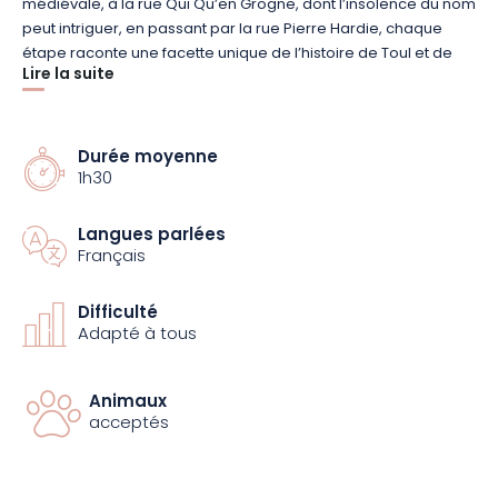
médiévale, à la rue Qui Qu’en Grogne, dont l’insolence du nom
peut intriguer, en passant par la rue Pierre Hardie, chaque
étape raconte une facette unique de l’histoire de Toul et de
Lire la suite
son patrimoine culturel.
Réservez dès maintenant votre place pour cette balade
Durée moyenne
captivante, et voyez la ville sous un angle nouveau, où chaque
1h30
nom devient un véritable voyage dans le passé.
Langues parlées
Français
Difficulté
Adapté à tous
Animaux
acceptés