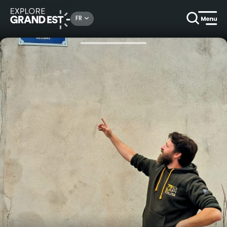
Rechercher un lieu, une activité...
FR
Accueil
En ville
Visite guidée de Toul - Nom de nom !