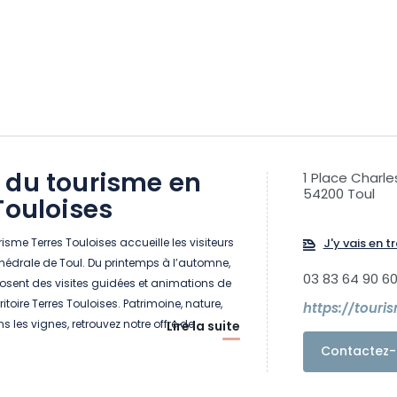
 du tourisme en
1 Place Charle
54200 Toul
Touloises
isme Terres Touloises accueille les visiteurs
J'y vais en tr
hédrale de Toul. Du printemps à l’automne,
03 83 64 90 6
osent des visites guidées et animations de
itoire Terres Touloises. Patrimoine, nature,
https://touri
ns les vignes, retrouvez notre offre de
Lire la suite
Contactez-