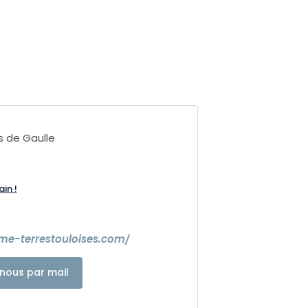
s de Gaulle
ain !
0
sme-terrestouloises.com/
nous par mail