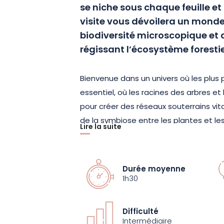
se niche sous chaque feuille e
visite vous dévoilera un monde 
biodiversité microscopique et 
régissant l’écosystème forestie
Bienvenue dans un univers où les plus 
essentiel, où les racines des arbres e
pour créer des réseaux souterrains vi
de la symbiose entre les plantes et l
Lire la suite
de la faune discrète, chaque élément d
maintenir l’équilibre naturel.
Durée moyenne
Réservez vite votre place pour cette vi
1h30
et la complexité de la nature, invisible 
sur notre planète !
Difficulté
Intermédiaire