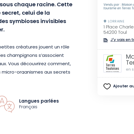
t sous chaque racine. Cette
Vendu par : Maison 
tourisme en Terres T
secret, celui de la
des symbioses invisibles
LORRAINE
1 Place Charl
r.
54200 Toul
J'y vais en t
petites créatures jouent un rôle
t les champignons s’associent
Ma
Te
taux. Vous découvrirez comment,
en s
es micro-organismes aux secrets
e la forêt interagit pour
Ajouter au
Langues parlées
site, qui vous révélera la richesse
Français
à l’œil nu mais essentielle à la vie