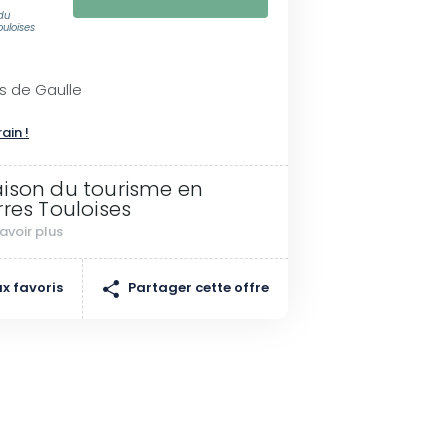
du
ouloises
es de Gaulle
rain !
ison du tourisme en
rres Touloises
avoir plus
Partager cette offre
x favoris