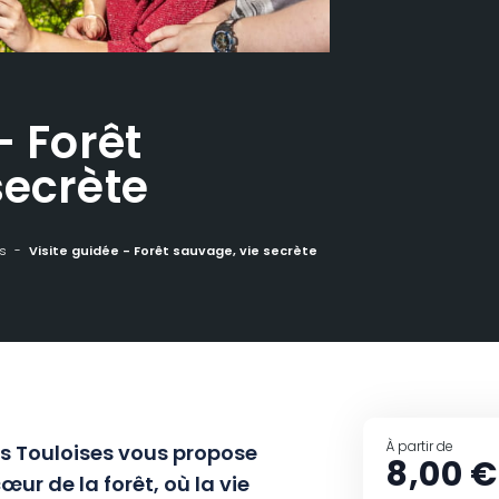
– Forêt
secrète
s
Visite guidée - Forêt sauvage, vie secrète
À partir de
es Touloises vous propose
8,00 €
ur de la forêt, où la vie