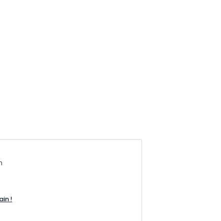
n
ain !
7