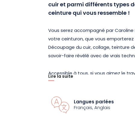
cuir et parmi différents types 
ceinture qui vous ressemble !
Vous serez accompagné par Caroline La
votre ceinturon, que vous emporterez à
Découpage du cuir, collage, teinture 
savoir-faire révélé avec de vrais techn
Accessible à tous, si vous aimez le tra
Lire la suite
d’apprendre les techniques simples d’u
est fait pour vous !
Langues parlées
Français, Anglais