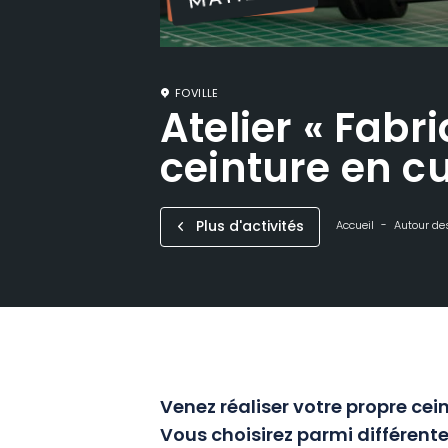
FOVILLE
Atelier « Fabr
ceinture en cu
Plus d'activités
Accueil
Autour des
Venez réaliser votre propre cein
Vous choisirez parmi différent