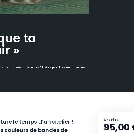
ique ta
ir »
 savoir-faire
Atelier "Fabrique ta ceinture en cuir"
À partir de
ture le temps d’un atelier !
95,00 
es couleurs de bandes de