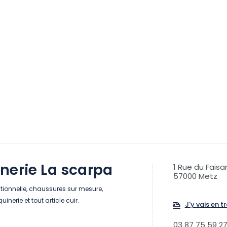
nerie La scarpa
1 Rue du Faisa
57000 Metz
tionnelle, chaussures sur mesure,
nerie et tout article cuir.
J'y vais en tr
03 87 75 59 2