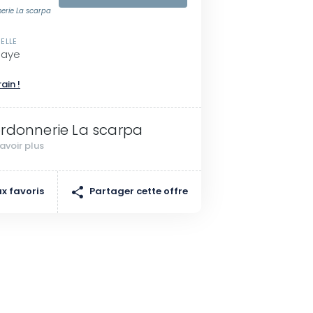
erie La scarpa
ELLE
Maye
rain !
rdonnerie La scarpa
avoir plus
Partager cette offre
x favoris