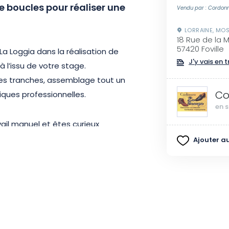
de boucles pour réaliser une
Vendu par : Cordonn
LORRAINE, MOS
18 Rue de la 
57420 Foville
 Loggia dans la réalisation de
J'y vais en t
 l’issu de votre stage.
des tranches, assemblage tout un
Co
iques professionnelles.
en s
vail manuel et êtes curieux
n maroquinier, alors cet atelier
Ajouter au