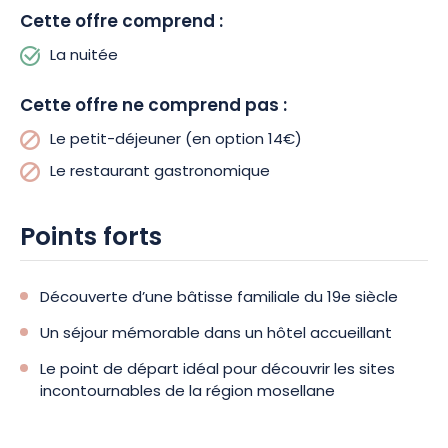
différents types de chambres : standard, deluxe et supérieure.
Cette offre comprend :
Pour cette offre, vous passerez une nuit dans une chambre
La nuitée
standard de votre choix : avec grand lit ou lit twin. Chaque
chambre est équipée d’une salle de bains et de sanitaires. Un
petit-déjeuner gourmand, composé de produits locaux ou
Cette offre ne comprend pas :
faits maison, vous est proposé moyennant un léger
Le petit-déjeuner (en option 14€)
supplément. Les animaux de compagnie sont admis et un
parking gratuit est disponible pour faciliter votre venue.
Le restaurant gastronomique
Vivez une expérience unique en Moselle, où chaque détail est
Points forts
pensé pour votre bien-être. Réservez dès aujourd’hui !
Découverte d’une bâtisse familiale du 19e siècle
Un séjour mémorable dans un hôtel accueillant
Le point de départ idéal pour découvrir les sites
incontournables de la région mosellane