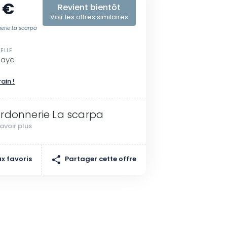
 €
Revient bientôt
Voir les offres similaires
erie La scarpa
ELLE
Maye
rain !
rdonnerie La scarpa
avoir plus
Partager cette offre
x favoris