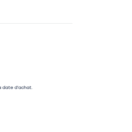
e des artisans maroquiniers.
tiront avec une création unique et
ui allie créativité,
a date d’achat.