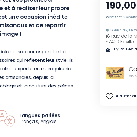
vitez vos proches à
190,00
e et à réaliser leur propre
f est une occasion inédite
Vendu par : Cordonn
rtisanaux et de repartir
LORRAINE, MOS
 image !
18 Rue de la 
57420 Foville
J'y vais en t
modèle de sac correspondant à
soires qui reflètent leur style. Ils
Co
oline, experte en maroquinerie
en s
s artisanales, depuis la
mblage et la couture des pièces
Ajouter au
 cet atelier offre bien plus
Langues parlées
e véritable immersion dans le
Français, Anglais
acquérir de nouvelles compétences