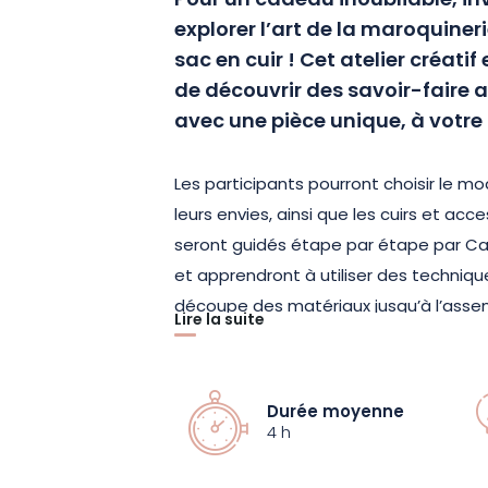
Pour un cadeau inoubliable, in
explorer l’art de la maroquineri
sac en cuir ! Cet atelier créati
de découvrir des savoir-faire a
avec une pièce unique, à votre
Les participants pourront choisir le 
leurs envies, ainsi que les cuirs et acces
seront guidés étape par étape par Car
et apprendront à utiliser des technique
découpe des matériaux jusqu’à l’asse
Lire la suite
de cuir.
Accessible à tous, même aux débutants,
Durée moyenne
qu’un simple moment créatif. C’est un
4 h
travail du cuir et une opportunité d’