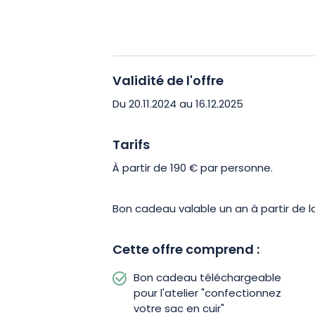
et de mieux comprendre le savoir-fair
À la fin de l’atelier, vos proches repar
originale. Faites plaisir avec un cadeau q
Validité de l'offre
apprentissage et convivialité !
Du 20.11.2024 au 16.12.2025
Tarifs
À partir de 190 € par personne.
Bon cadeau valable un an à partir de l
Cette offre comprend :
Bon cadeau téléchargeable
pour l'atelier "confectionnez
votre sac en cuir"