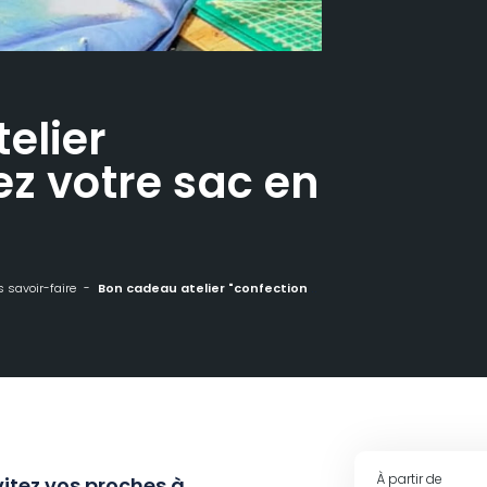
elier
ez votre sac en
 savoir-faire
Bon cadeau atelier "confectionnez votre sac en cuir"
À partir de