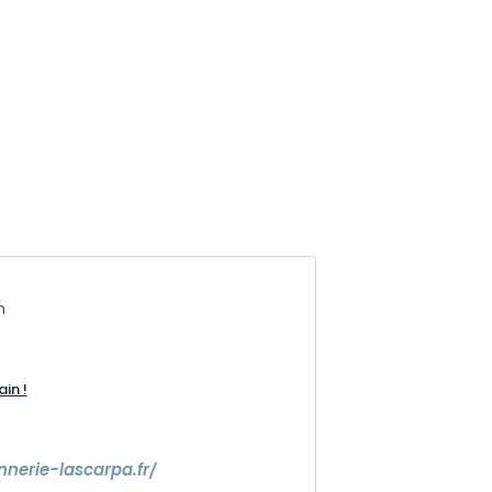
n
ain !
7
nnerie-lascarpa.fr/