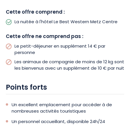
parking Charles de Gaulle est disponible à seulement 150 m
de l’hôtel.
Cette offre comprend :
La nuitée à l'hôtel Le Best Western Metz Centre
Réservez votre week-end au Best Western Metz Centre Gare
dès à présent et venez explorer les charmes de Metz en duo !
Ce sera pour vous l’occasion de vous évader du quotidien,
Cette offre ne comprend pas :
avec une multitude de sites et d’activités à découvrir dans la
Le petit-déjeuner en supplément 14 € par
ville.
personne
Les animaux de compagnie de moins de 12 kg sont
les bienvenus avec un supplément de 10 € par nuit
Points forts
Un excellent emplacement pour accéder à de
nombreuses activités touristiques
Un personnel accueillant, disponible 24h/24