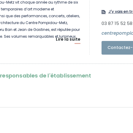
ou-Metz vit chaque année au rythme de six
s temporaires d’art moderne et
J'y vais en tr
si que des performances, concerts, ateliers,
architecture du Centre Pompidou-Metz,
03 87 15 52 58
u Ban et Jean de Gastines, est réputée pour
centrepompid
que. Ses volumes remarquables et lumineux
Lire la suite
sité de ses lieux d’exposition, entre grands
Contactez-
 espaces intimistes, sont propices à
x surprises pour le visiteur. Dans ce lieu de vie
eux, une visite au Centre Pompidou-Metz se
teliers accessibles à tous, se partage
oresponsables de l'établissement
 ou d’un repas convivial et se remémore à
s de la librairie.