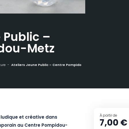
 Public –
dou-Metz
ture
Ateliers Jeune Public – Centre Pompidou-Metz
À partir de
 ludique et créative dans
7,00 €
emporain au Centre Pompidou-