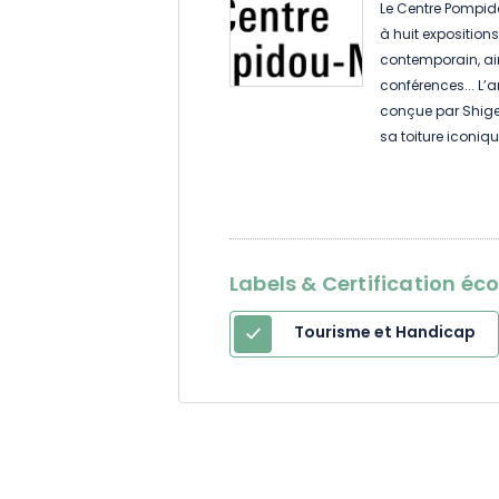
Le Centre Pompid
à huit exposition
contemporain, ain
conférences... L’
conçue par Shiger
sa toiture iconi
ainsi que la diver
plateaux libres et
l’inventivité et au
unique et chaleur
ponctue par des a
Labels & Certification éc
autour d’un café
travers les ouvrage
Tourisme et Handicap