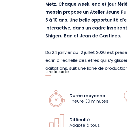
Metz. Chaque week-end et jour férié, 
messin propose un Atelier Jeune Pub
5 à 10 ans. Une belle opportunité d’e
interactive, dans un cadre inspirant
Shigeru Ban et Jean de Gastines.
Du 24 janvier au 12 juillet 2026 est présen
écrin à l’échelle des êtres qui s’y gliss
agitations, suit une ligne de productio
Lire la suite
oser ouvrir les tiroirs déformés par le
des trouvailles pour composer, accumule
glanées en écho à nos environnements
Durée moyenne
de retranscrire les états intérieurs et d
1 heure 30 minutes
révéler sous la forme d’un objet qui n
Difficulté
Les sessions de 90 minutes sont propo
Adapté à tous