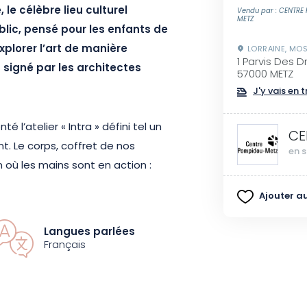
le célèbre lieu culturel
Vendu par : CENTRE
METZ
lic, pensé pour les enfants de
xplorer l’art de manière
LORRAINE, MOS
1 Parvis Des 
 signé par les architectes
57000 METZ
J'y vais en t
té l’atelier « Intra » défini tel un
CE
ent. Le corps, coffret de nos
en s
n où les mains sont en action :
 temps, s’envelopper du velours et
Ajouter au
r, lier, tordre les matières
 quotidiens. Cet atelier propose
Langues parlées
e laisser les théâtralités se
Français
ous ressemble.
sées à 11h ou 15h, dans une