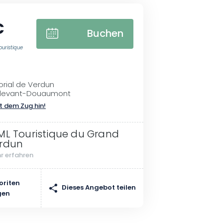
€
Buchen
ouristique
rial de Verdun
-devant-Douaumont
t dem Zug hin!
ML Touristique du Grand
rdun
r erfahren
oriten
Dieses Angebot teilen
gen