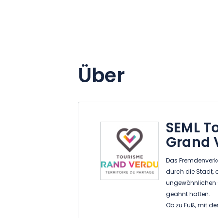
Über
SEML To
Grand 
Das Fremdenverke
durch die Stadt, 
ungewöhnlichen Or
geahnt hätten.
Ob zu Fuß, mit d
auf einzigartige 