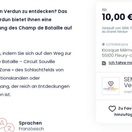
Ab
on Verdun zu entdecken? Das
10,00 
dun bietet Ihnen eine
ng des Champ de Bataille auf
Verkauft von: SEML T
du Grand Verdun
LOTHRINGEN
Kiosque Mémo
s, indem Sie sich auf den Weg zur
55100 Fleury
taille – Circuit Souville
Ich fahre mi
Zone » des Schlachtfelds von
tionskanälen oder
SE
Ve
gang, der reich an Entdeckungen
meh
 ist.
Zu Fav
k des Mémorials. Sind Sie bereit
hinzufü
kmal, zur Kasematte Pamart,
Sprachen
hender Besuch, der zwei Stunden
Französisch