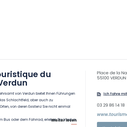
uristique du
Place de la Na
55100 VERDUN
Verdun
hrsamt von Verdun bietet Ihnen Führungen
Ich fahre mi
das Schlachtfeld, aber auch zu
03 29 86 14 18
ten, von deren Existenz Sie nicht einmal
www.tourism
em Bus oder dem Fahrrad, erleben Sie Verdun
Weiter lesen
Weise.