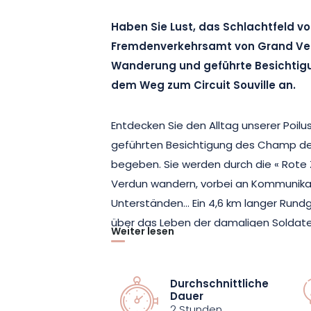
Haben Sie Lust, das Schlachtfeld v
Fremdenverkehrsamt von Grand Ver
Wanderung und geführte Besichtigu
dem Weg zum Circuit Souville an.
Entdecken Sie den Alltag unserer Poilu
geführten Besichtigung des Champ de Ba
begeben. Sie werden durch die « Rote 
Verdun wandern, vorbei an Kommunika
Unterständen… Ein 4,6 km langer Rund
über das Leben der damaligen Soldaten
Weiter lesen
Treffpunkt ist um 10 Uhr unter dem Kios
für die Tour? Sie gehen zum Löwenden
Durchschnittliche
Dauer
zum Höhlenunterstand….. Ein überrasc
2 Stunden