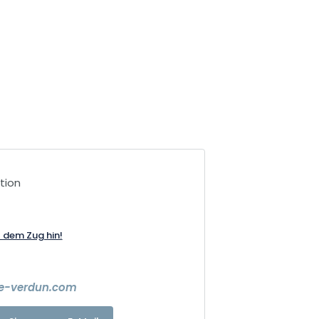
tion
t dem Zug hin!
e-verdun.com