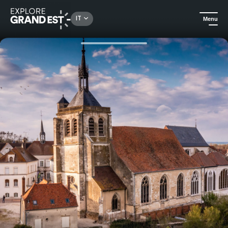
Rechercher un lieu, une activité...
IT
Menu
Homepage
Arte e cultura
Domenica del personaggio® a Ervy-Le-Châtel