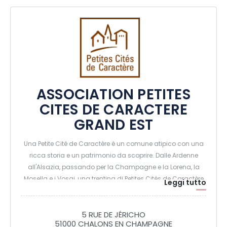
ASSOCIATION PETITES
CITES DE CARACTERE
GRAND EST
Una Petite Cité de Caractère è un comune atipico con una
ricca storia e un patrimonio da scoprire. Dalle Ardenne
all'Alsazia, passando per la Champagne e la Lorena, la
Mosella e i Vosgi, una trentina di Petites Cités de Caractère
Leggi tutto
vi aspettano! In programma: visite eccezionali, tesori
nascosti ed eventi speciali. Prendetevi il tempo di visitarle, le
porte sono aperte per voi. Apprezzerete una certa arte di
5 RUE DE JÉRICHO
51000 CHALONS EN CHAMPAGNE
vivere.