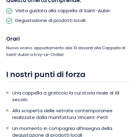
Questa offerta comprende:
è una splendida occasione per gettare uno sguardo diverso
su una delle ricchezze storiche di Ervy-le-Châtel.
Visita guidata alla cappella di Saint-Aubin
Degustazione di prodotti locali
Orari
Nuovo orario: appuntamento alle 10 davanti alla Cappella di
Saint-Aubin a Ervy-Le-Châtel
I nostri punti di forza
Una cappella a graticcio la cui storia risale al XII
secolo
Alla scoperta delle vetrate contemporanee
realizzate dalla manifattura Vincent-Petit
Un momento in compagnia all’insegna della
degustazione di prodotti locali