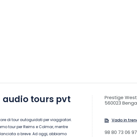
c audio tours pvt
Prestige Wes
560023 Benga
itore di tour autoguidati per viaggiatori.
Vado in tren
iamo tour per Reims e Colmar, mentre
98 80 73 06 97
 lanciata a breve. Ad oggi, abbiamo