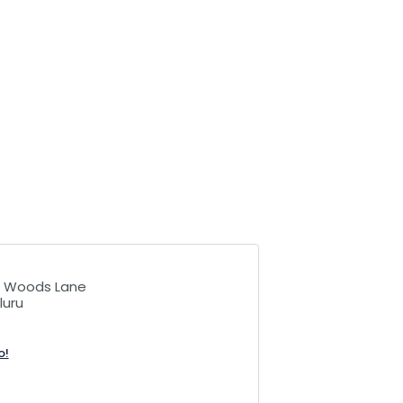
t Woods Lane
luru
o!