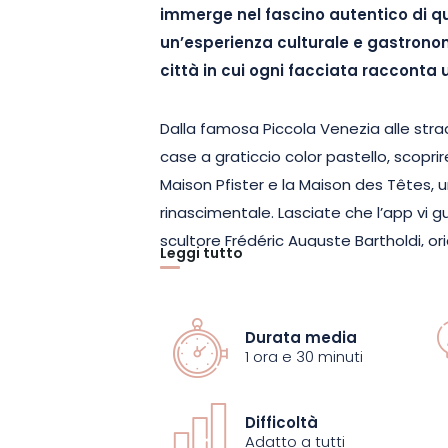
immerge nel fascino autentico di que
un’esperienza culturale e gastronom
città in cui ogni facciata racconta 
Dalla famosa Piccola Venezia alle str
case a graticcio color pastello, scoprir
Maison Pfister e la Maison des Têtes, 
rinascimentale. Lasciate che l’app vi g
scultore Frédéric Auguste Bartholdi, orig
Leggi tutto
Fontana Schwendi e la Fontana dell’Am
l’app rivela aneddoti, dettagli artistici e
Durata media
Il tour vi porta anche alla scoperta di 
1 ora e 30 minuti
Maison Alsacienne de Biscuiterie, ospita
per assaggiare i famosi bredeles. Non
Difficoltà
vero e proprio tempio dei sapori locali.
Adatto a tutti