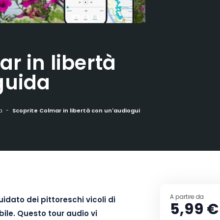
r in libertà
guida
a
Scoprite Colmar in libertà con un'audioguida
A partire da
idato dei pittoreschi vicoli di
5,99 €
ile. Questo tour audio vi