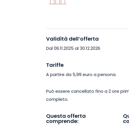
Infine, concludete la visita in bellezza
suo verde, la giostra monumentale e 
Bartholdi. Un tour completo, accessibil
Validità dell’offerta
modo diverso.
Dal 06.11.2025 al 30.12.2026
Prenotate ora e lasciate che vi guidia
Colmar, a modo vostro.
Tariffe
A partire da 5,99 euro a persona.
Può essere cancellato fino a 2 ore pr
completo.
Questa offerta
Qu
comprende:
c