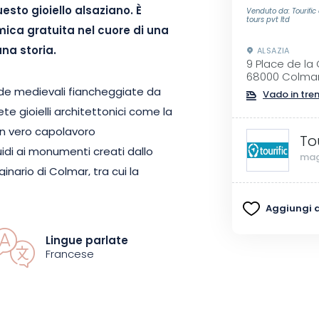
sto gioiello alsaziano. È
Venduto da: Tourific
tours pvt ltd
ica gratuita nel cuore di una
una storia.
ALSAZIA
9 Place de la
68000 Colma
ade medievali fiancheggiate da
Vado in tre
ete gioielli architettonici come la
un vero capolavoro
To
uidi ai monumenti creati dallo
mag
inario di Colmar, tra cui la
miraglio Bruat. A ogni tappa,
Aggiungi ai
 fatti storici.
Lingue parlate
tesori gastronomici: fermatevi alla
Francese
ta in un edificio del XVI secolo,
 perdete il mercato coperto, un