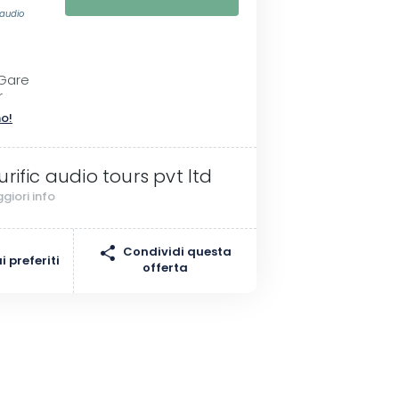
 audio
 Gare
r
no!
urific audio tours pvt ltd
giori info
Condividi questa
 preferiti
offerta