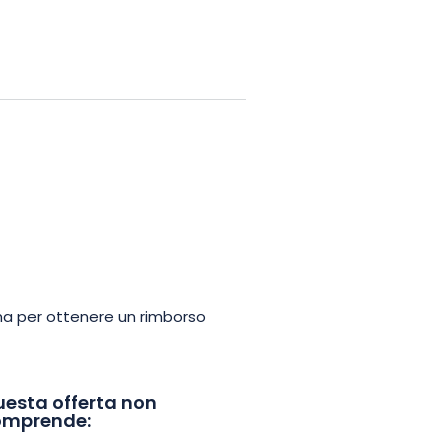
 nel Parc du Champ de Mars, con il
le opere emblematiche di
e offline, per esplorare Colmar in
mo attraverso le meraviglie di
ima per ottenere un rimborso
esta offerta non
omprende: