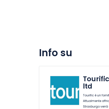
Info su
Tourifi
ltd
Tourific è un forn
Attualmente offr
Strasburgo verrà