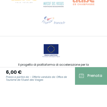
Ti serve aiuto?
Contattaci per e-mail
Il progetto di piattaforma di accelerazione per la
commercializzazione delle offerte turistiche, sportive, culturali
6,00 €
ed enoturistiche del Grand Est è stato finanziato dal FEDER
Prenota
nell’ambito della risposta dell’Unione Europea alla pandemia
Prezzo a partire da – Offerta venduta da: Office de
da COVID-19.
Tourisme de l'Ouest des Vosges
E-MAIL
*
Agence Régionale du Tourisme Grand Est ©2026 - Tutti i diritti