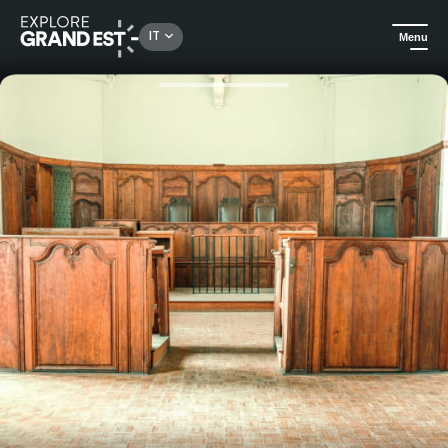
Rechercher un lieu, une activité...
IT
Menu
Homepage
Arte e cultura
Visita guidata di Neufchâteau nella Belle Epoque