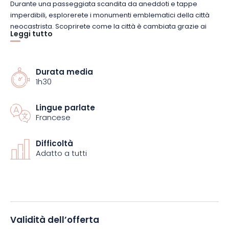
Durante una passeggiata scandita da aneddoti e tappe
imperdibili, esplorerete i monumenti emblematici della città
neocastrista. Scoprirete come la città è cambiata grazie ai
Leggi tutto
progressi tecnici e industriali, pur mantenendo il suo fascino
autentico. L’architettura, la vita quotidiana, il progresso sociale
e l’atmosfera artistica sono solo alcuni degli aspetti trattati in
questo tour vivace e veloce.
Durata media
1h30
Che siate appassionati di storia o semplicemente curiosi,
Lingue parlate
questo tour è un modo originale ed emozionante per
Francese
riscoprire Neufchâteau da una prospettiva diversa.
Difficoltà
Prenotate subito il vostro posto e lasciatevi guidare in questo
Adatto a tutti
affascinante periodo che ha segnato l’ingresso di
Neufchâteau nella modernità.
Validità dell’offerta