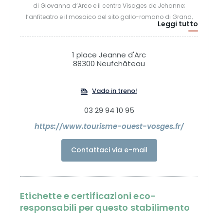
di Giovanna d’Arco e il centro Visages de Jehanne;
l’anfiteatro e il mosaico del sito gallo-romano di Grand,
Leggi tutto
senza dimenticare le attrazioni naturali intorno alla Mosa e
le praterie calcaree.
1 place Jeanne d'Arc
88300 Neufchâteau
Vado in treno!
03 29 94 10 95
https://www.tourisme-ouest-vosges.fr/
Contattaci via e-mail
Etichette e certificazioni eco-
responsabili per questo stabilimento