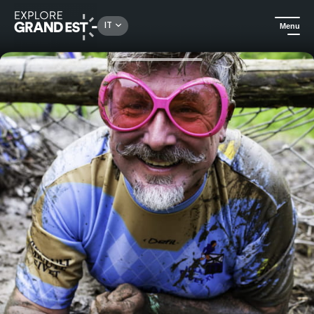
Rechercher un lieu, une activité...
IT
Menu
Homepage
Eventi
Percorso ad ostacoli a Charlemont