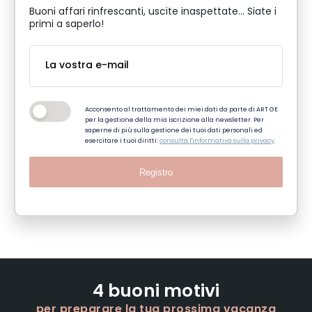
Buoni affari rinfrescanti, uscite inaspettate... Siate i
primi a saperlo!
Acconsento al trattamento dei miei dati da parte di ART GE
per la gestione della mia iscrizione alla newsletter. Per
saperne di più sulla gestione dei tuoi dati personali ed
esercitare i tuoi diritti:
consulta l'informativa sulla privacy
.
Registro
4 buoni motivi
per preparare la tua prossima vacanza