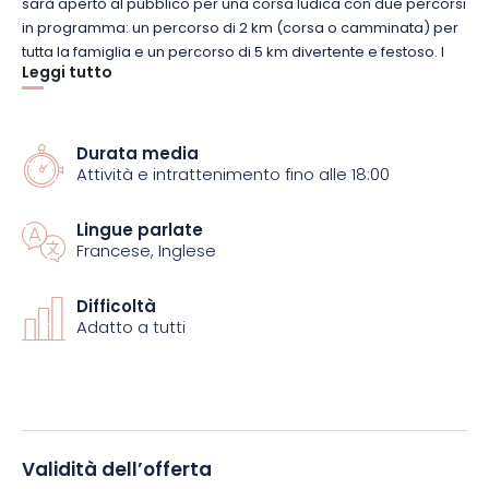
sarà aperto al pubblico per una corsa ludica con due percorsi
in programma: un percorso di 2 km (corsa o camminata) per
tutta la famiglia e un percorso di 5 km divertente e festoso. I
Leggi tutto
travestimenti sono benvenuti!
Quest’anno, Charlemont unisce le forze con il Club
Durata media
Cinotehnique de Givet per proporre la Frappadog 5km al
Attività e intrattenimento fino alle 18:00
mattino, in modo che possiate godervi l’avventura con il vostro
amico a 4 zampe. Coté Zouaves: questa corsa, dove vi
aspettano schiuma, paglia, fango, polvere colorata e musica,
Lingue parlate
Francese, Inglese
sarà un’ottima occasione per divertirsi e fare il pieno di
ossigeno. E al traguardo vi aspettano i produttori di birra locali!
Difficoltà
Adatto a tutti
Pronti a scatenarvi?
Validità dell’offerta